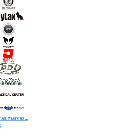
ras marcas...
s