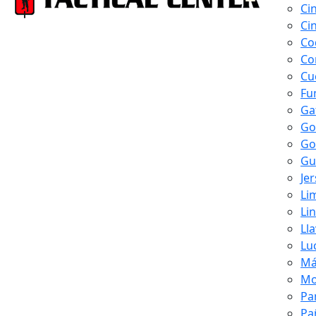
Ci
Ci
Co
Co
Cu
Fu
Ga
Go
Go
Gu
Je
Li
Li
Ll
Lu
Má
Mo
Pa
Pa