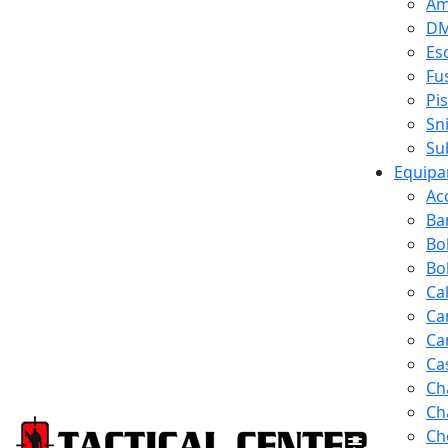
Am
D
Es
Fus
Pi
Sn
Su
Equipa
Ac
Ba
Bo
Bol
Ca
Ca
Ca
Ca
Ch
Ch
Ch