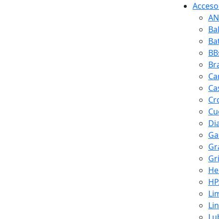
Accesor
AN
Ba
Ba
BB
Br
Ca
Ca
Cr
Cuc
Di
Ga
Gr
Gr
He
HP
Li
Li
Lu