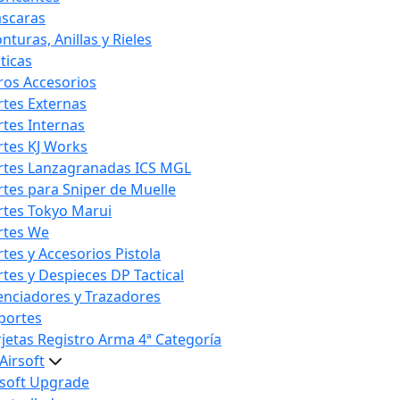
scaras
nturas, Anillas y Rieles
ticas
ros Accesorios
rtes Externas
rtes Internas
rtes KJ Works
rtes Lanzagranadas ICS MGL
rtes para Sniper de Muelle
rtes Tokyo Marui
rtes We
rtes y Accesorios Pistola
rtes y Despieces DP Tactical
lenciadores y Trazadores
portes
rjetas Registro Arma 4ª Categoría
Airsoft
rsoft Upgrade