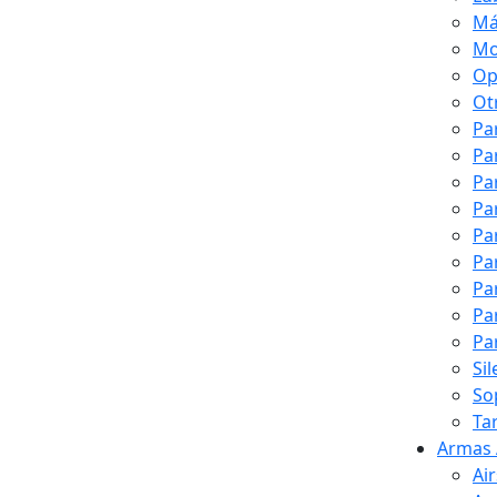
Má
Mo
Op
Ot
Pa
Pa
Pa
Pa
Pa
Pa
Pa
Pa
Pa
Si
So
Ta
Armas 
Ai