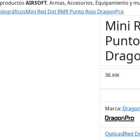
 productos
AIRSOFT
. Armas, Accesorios, Equipamiento y m
olográficos
Mini Red Dot RMR Punto Rojo DragonPro
Mini 
Punto
Drag
36
.99€
Marca:
Drago
Opticas
Red Do