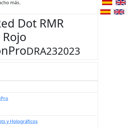
ucho más.
Red Dot RMR
 Rojo
onPro
DRA232023
nPro
ts y Holográficos