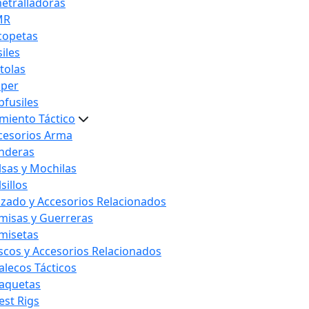
etralladoras
MR
copetas
iles
stolas
iper
bfusiles
miento Táctico
cesorios Arma
nderas
lsas y Mochilas
sillos
lzado y Accesorios Relacionados
misas y Guerreras
misetas
scos y Accesorios Relacionados
alecos Tácticos
aquetas
est Rigs