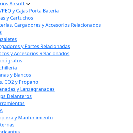
ios Airsoft
/PEQ y Cajas Porta Batería
las y Cartuchos
terías, Cargadores y Accesorios Relacionados
s
azaletes
rgadores y Partes Relacionadas
scos y Accesorios Relacionados
onógrafos
hilleria
anas y Blancos
s, CO2 y Propano
anadas y Lanzagranadas
ips Delanteros
rramientas
A
mpieza y Mantenimiento
nternas
bricantes