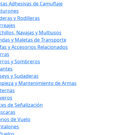
ntas Adhesivas de Camuflaje
nturones
deras y Rodilleras
rreajes
chillos, Navajas y Multiusos
ndas y Maletas de Transporte
fas y Accesorios Relacionados
rras
rros y Sombreros
antes
rseys y Sudaderas
mpieza y Mantenimiento de Armas
nternas
averos
ces de Señalización
scaras
nos de Vuelo
ntalones
ñuelos