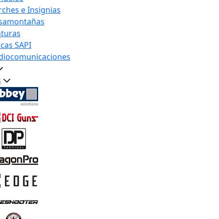
rches e Insignias
samontañas
nturas
acas SAPI
diocomunicaciones
s