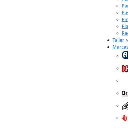
Pa
Pa
Pi
Pl
Ra
Taller
Marca