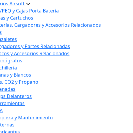
ios Airsoft
/PEQ y Cajas Porta Batería
las y Cartuchos
terías, Cargadores y Accesorios Relacionados
s
azaletes
rgadores y Partes Relacionadas
scos y Accesorios Relacionados
onógrafos
hilleria
anas y Blancos
s, CO2 y Propano
anadas
ips Delanteros
rramientas
A
mpieza y Mantenimiento
nternas
bricantes