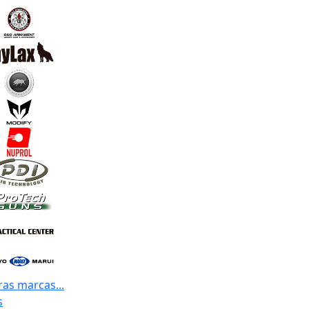
ras marcas...
s