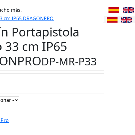
ucho más.
o 33 cm IP65 DRAGONPRO
ín Portapistola
o 33 cm IP65
ONPRO
DP-MR-P33
nPro