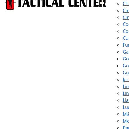
Ch
Ci
Ci
Co
Co
Cu
Fu
Ga
Go
Go
Gu
Je
Li
Li
Ll
Lu
Má
Mo
Pa