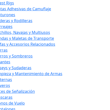
est Rigs
ntas Adhesivas de Camuflaje
nturones
deras y Rodilleras
rreajes
chillos, Navajas y Multiusos
ndas y Maletas de Transporte
fas y Accesorios Relacionados
rras
rros y Sombreros
antes
rseys y Sudaderas
mpieza y Mantenimiento de Armas
nternas
averos
ces de Señalización
scaras
nos de Vuelo
ntalones