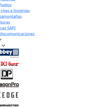
ñuelos
rches e Insignias
samontañas
nturas
acas SAPI
diocomunicaciones
s