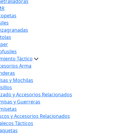
etralladoras
MR
copetas
iles
nzagranadas
stolas
iper
bfusiles
miento Táctico
cesorios Arma
nderas
lsas y Mochilas
sillos
lzado y Accesorios Relacionados
misas y Guerreras
misetas
scos y Accesorios Relacionados
alecos Tácticos
aquetas