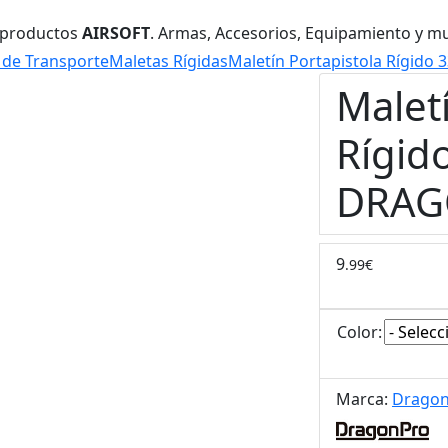
 productos
AIRSOFT
. Armas, Accesorios, Equipamiento y m
 de Transporte
Maletas Rígidas
Maletín Portapistola Rígid
Malet
Rígid
DRAG
9
.99€
Color:
Marca:
Drago