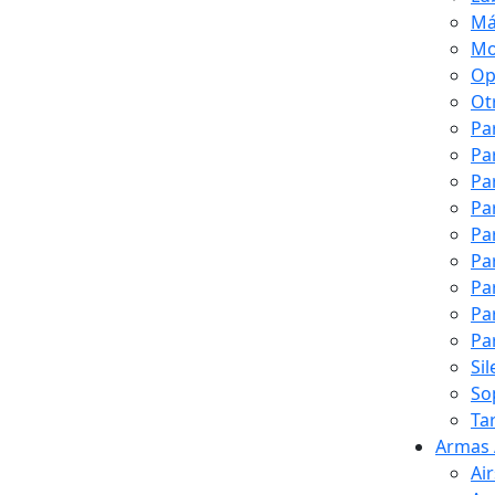
Má
Mo
Op
Ot
Pa
Pa
Pa
Pa
Pa
Pa
Pa
Pa
Pa
Si
So
Ta
Armas 
Ai