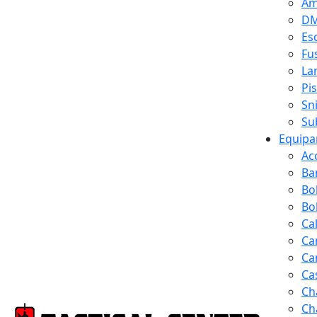
Am
D
Es
Fus
La
Pi
Sn
Su
Equipa
Ac
Ba
Bo
Bol
Ca
Ca
Ca
Ca
Ch
Ch