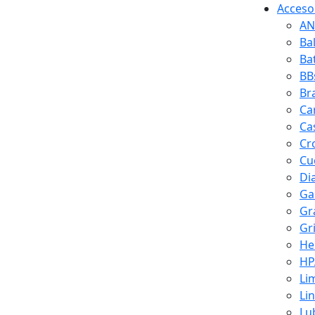
Accesor
AN
Ba
Ba
BB
Br
Ca
Ca
Cr
Cuc
Di
Ga
Gr
Gr
He
HP
Li
Li
Lu