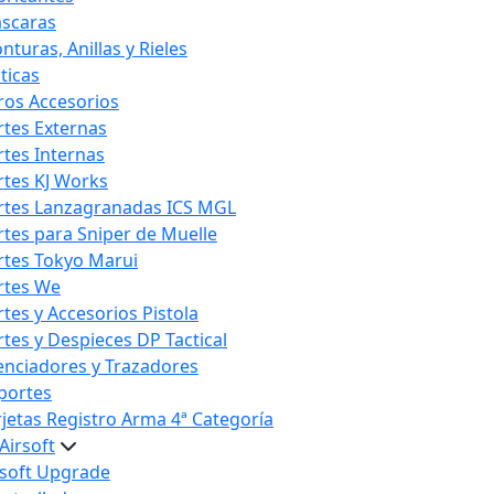
scaras
nturas, Anillas y Rieles
ticas
ros Accesorios
rtes Externas
rtes Internas
rtes KJ Works
rtes Lanzagranadas ICS MGL
rtes para Sniper de Muelle
rtes Tokyo Marui
rtes We
rtes y Accesorios Pistola
rtes y Despieces DP Tactical
lenciadores y Trazadores
portes
rjetas Registro Arma 4ª Categoría
Airsoft
rsoft Upgrade