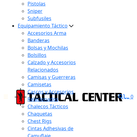
Pistolas
Sniper
Subfusiles
Equipamiento Táctico
Accesorios Arma
Banderas
Bolsas y Mochilas
Bolsillos
Calzado y Accesorios
Relacionados
Camisas y Guerreras
Camisetas
Cascos y Accesorios
0
Relacionados
Chalecos Tácticos
Chaquetas
Chest Rigs
Cintas Adhesivas de
Camuflaje