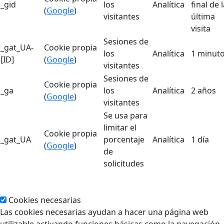
_gid
los
Analítica
final de 
(
Google
)
visitantes
última
visita
Sesiones de
_gat_UA-
Cookie propia
los
Analítica
1 minut
[ID]
(
Google
)
visitantes
Sesiones de
Cookie propia
_ga
los
Analítica
2 años
(
Google
)
visitantes
Se usa para
limitar el
Cookie propia
_gat_UA
porcentaje
Analítica
1 día
(
Google
)
de
solicitudes
Cookies necesarias
Las cookies necesarias ayudan a hacer una página web