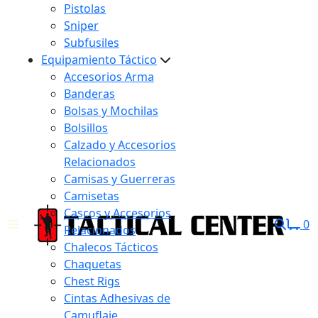
Pistolas
Sniper
Subfusiles
Equipamiento Táctico
Accesorios Arma
Banderas
Bolsas y Mochilas
Bolsillos
Calzado y Accesorios
Relacionados
Camisas y Guerreras
Camisetas
Cascos y Accesorios
0
Relacionados
Chalecos Tácticos
Chaquetas
Chest Rigs
Cintas Adhesivas de
Camuflaje