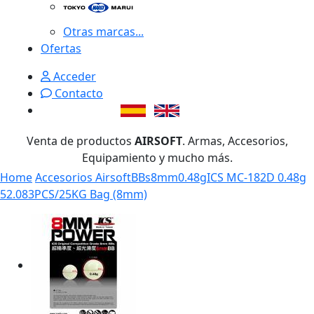
Otras marcas...
Ofertas
Acceder
Contacto
Venta de productos
AIRSOFT
. Armas, Accesorios,
Equipamiento y mucho más.
Home
Accesorios Airsoft
BBs
8mm
0.48g
ICS MC-182D 0.48g
52.083PCS/25KG Bag (8mm)