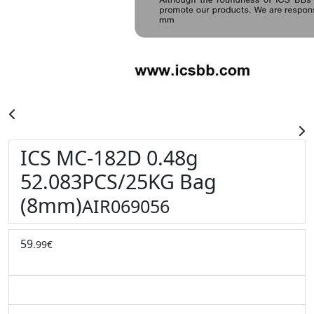
ICS MC-182D 0.48g
52.083PCS/25KG Bag
(8mm)
AIR069056
59
.99€