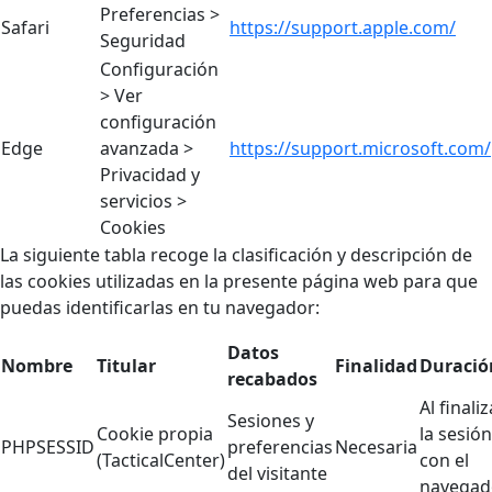
Preferencias >
Safari
https://support.apple.com/
Seguridad
Configuración
> Ver
configuración
Edge
avanzada >
https://support.microsoft.com/
Privacidad y
servicios >
Cookies
La siguiente tabla recoge la clasificación y descripción de
las cookies utilizadas en la presente página web para que
puedas identificarlas en tu navegador:
Datos
Nombre
Titular
Finalidad
Duració
recabados
Al finaliz
Sesiones y
Cookie propia
la sesión
PHPSESSID
preferencias
Necesaria
(TacticalCenter)
con el
del visitante
navegad