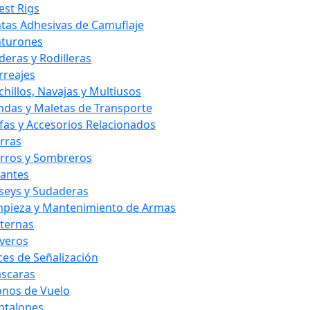
est Rigs
ntas Adhesivas de Camuflaje
nturones
deras y Rodilleras
rreajes
chillos, Navajas y Multiusos
ndas y Maletas de Transporte
fas y Accesorios Relacionados
rras
rros y Sombreros
antes
rseys y Sudaderas
mpieza y Mantenimiento de Armas
nternas
averos
ces de Señalización
scaras
nos de Vuelo
ntalones