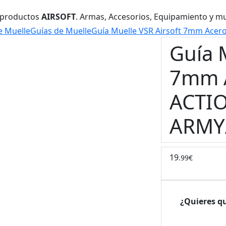
 productos
AIRSOFT
. Armas, Accesorios, Equipamiento y m
e Muelle
Guías de Muelle
Guía Muelle VSR Airsoft 7mm Acer
Guía 
7mm A
ACTI
ARMY
19
.99€
¿Quieres q