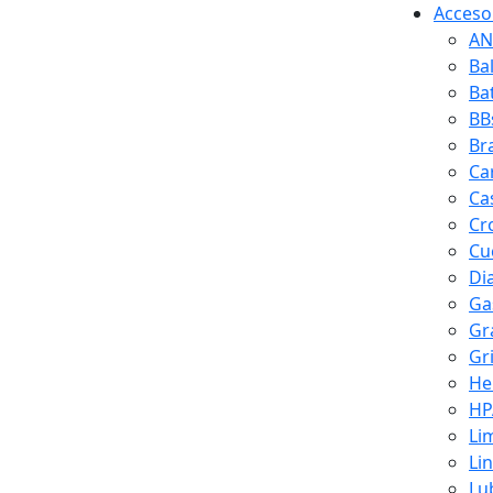
Accesor
AN
Ba
Ba
BB
Br
Ca
Ca
Cr
Cuc
Di
Ga
Gr
Gr
He
HP
Li
Li
Lu