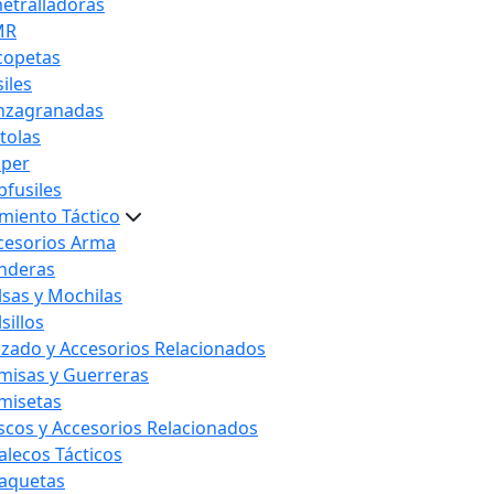
etralladoras
MR
copetas
iles
nzagranadas
stolas
iper
bfusiles
miento Táctico
cesorios Arma
nderas
lsas y Mochilas
sillos
lzado y Accesorios Relacionados
misas y Guerreras
misetas
scos y Accesorios Relacionados
alecos Tácticos
aquetas