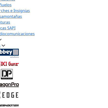
ñuelos
rches e Insignias
samontañas
nturas
acas SAPI
diocomunicaciones
s