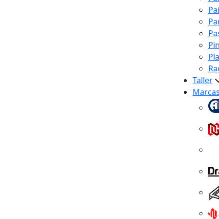
Pa
Pa
Pa
Pi
Pl
Ra
Taller
Marca