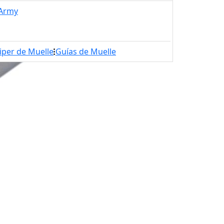
 Army
iper de Muelle
Guías de Muelle