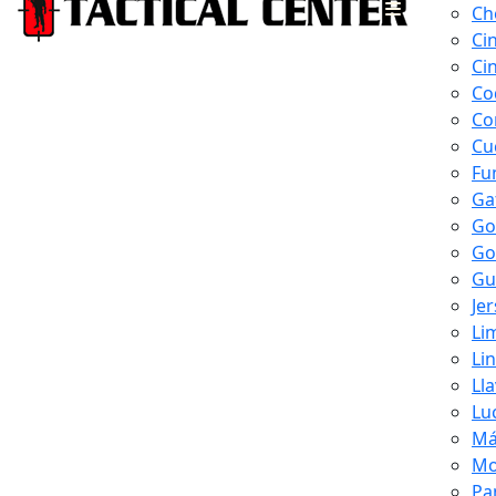
Ch
Ci
Ci
Co
Co
Cu
Fu
Ga
Go
Go
Gu
Je
Li
Li
Ll
Lu
Má
Mo
Pa