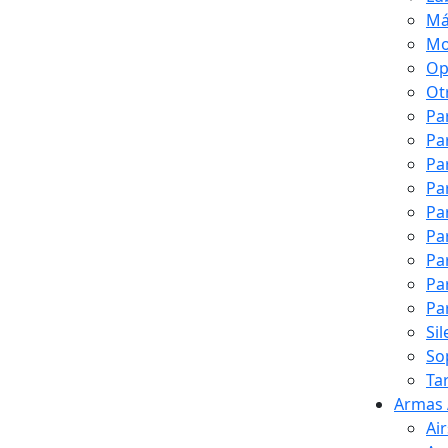
Má
Mo
Op
Ot
Pa
Pa
Pa
Pa
Pa
Pa
Pa
Pa
Pa
Si
So
Ta
Armas 
Ai