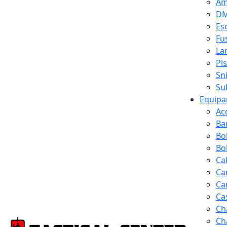
Am
D
Es
Fus
La
Pi
Sn
Su
Equipa
Ac
Ba
Bo
Bol
Ca
Ca
Ca
Ca
Ch
Ch