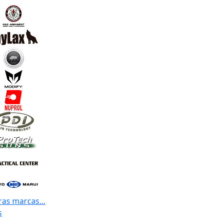
ras marcas...
s