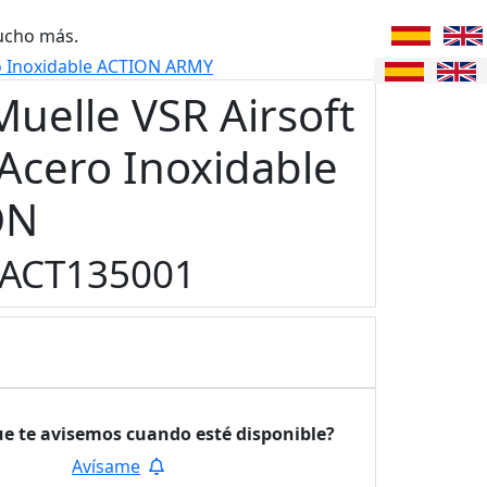
ucho más.
o Inoxidable ACTION ARMY
Muelle VSR Airsoft
cero Inoxidable
ON
ACT135001
ue te avisemos
cuando esté disponible?
Avísame