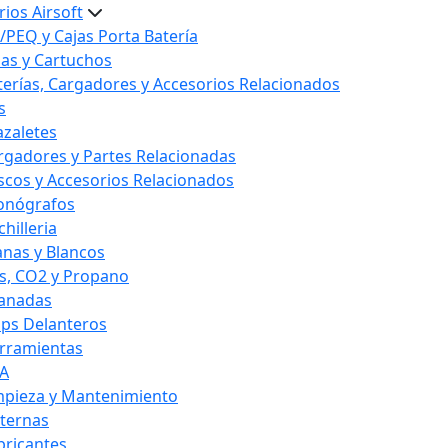
ios Airsoft
/PEQ y Cajas Porta Batería
las y Cartuchos
terías, Cargadores y Accesorios Relacionados
s
azaletes
rgadores y Partes Relacionadas
scos y Accesorios Relacionados
onógrafos
hilleria
anas y Blancos
s, CO2 y Propano
anadas
ips Delanteros
rramientas
A
mpieza y Mantenimiento
nternas
bricantes