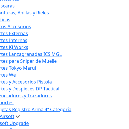
scaras
nturas, Anillas y Rieles
ticas
ros Accesorios
rtes Externas
rtes Internas
rtes KJ Works
rtes Lanzagranadas ICS MGL
rtes para Sniper de Muelle
rtes Tokyo Marui
rtes We
rtes y Accesorios Pistola
rtes y Despieces DP Tactical
lenciadores y Trazadores
portes
rjetas Registro Arma 4ª Categoría
Airsoft
rsoft Upgrade