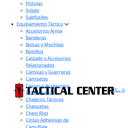
Pistolas
Sniper
Subfusiles
Equipamiento Táctico
Accesorios Arma
Banderas
Bolsas y Mochilas
Bolsillos
Calzado y Accesorios
Relacionados
Camisas y Guerreras
Camisetas
Cascos y Accesorios
0
Relacionados
Chalecos Tácticos
Chaquetas
Chest Rigs
Cintas Adhesivas de
Camuflaje