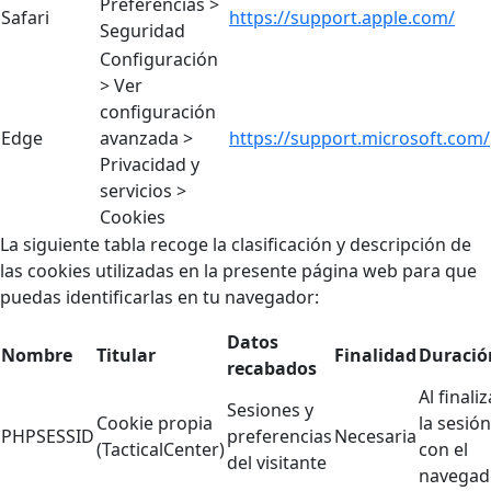
Preferencias >
Safari
https://support.apple.com/
Seguridad
Configuración
> Ver
configuración
Edge
avanzada >
https://support.microsoft.com/
Privacidad y
servicios >
Cookies
La siguiente tabla recoge la clasificación y descripción de
las cookies utilizadas en la presente página web para que
puedas identificarlas en tu navegador:
Datos
Nombre
Titular
Finalidad
Duració
recabados
Al finaliz
Sesiones y
Cookie propia
la sesión
PHPSESSID
preferencias
Necesaria
(TacticalCenter)
con el
del visitante
navegad