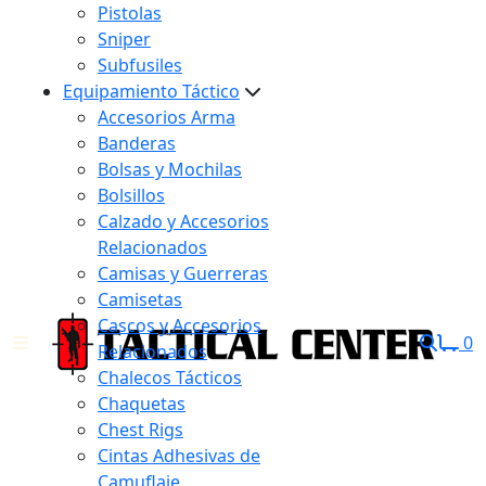
Pistolas
Sniper
Subfusiles
Equipamiento Táctico
Accesorios Arma
Banderas
Bolsas y Mochilas
Bolsillos
Calzado y Accesorios
Relacionados
Camisas y Guerreras
Camisetas
Cascos y Accesorios
0
Relacionados
Chalecos Tácticos
Chaquetas
Chest Rigs
Cintas Adhesivas de
Camuflaje