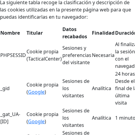
La siguiente tabla recoge la clasificación y descripción de
las cookies utilizadas en la presente página web para que
puedas identificarlas en tu navegador:
Datos
Nombre
Titular
Finalidad
Duració
recabados
Al finaliz
Sesiones y
Cookie propia
la sesión
PHPSESSID
preferencias
Necesaria
(TacticalCenter)
con el
del visitante
navegad
24 horas
Sesiones de
Desde el
Cookie propia
_gid
los
Analítica
final de 
(
Google
)
visitantes
última
visita
Sesiones de
_gat_UA-
Cookie propia
los
Analítica
1 minut
[ID]
(
Google
)
visitantes
Sesiones de