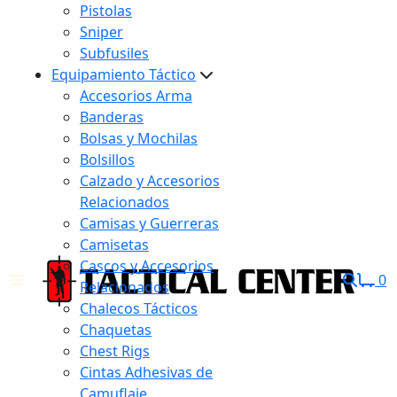
Pistolas
Sniper
Subfusiles
Equipamiento Táctico
Accesorios Arma
Banderas
Bolsas y Mochilas
Bolsillos
Calzado y Accesorios
Relacionados
Camisas y Guerreras
Camisetas
Cascos y Accesorios
0
Relacionados
Chalecos Tácticos
Chaquetas
Chest Rigs
Cintas Adhesivas de
Camuflaje