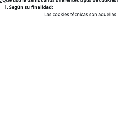
¿Qué uso le damos a los diferentes tipos de cookies?
Según su finalidad:
Las cookies técnicas son aquellas
facilitan la navegación del usuario y la
utilización de las diferentes opciones
o servicios que ofrece la web como
Cookies
identificar la sesión, permitir el acceso
técnicas
a determinadas áreas, facilitar
pedidos, compras, cumplimentación
de formularios, inscripciones,
seguridad, facilitar funcionalidades
(videos, redes sociales…).
Las cookies de personalización
Cookies de
permiten al usuario acceder a los
personalización
servicios según sus preferencias
(idioma, navegador, configuración…).
Las cookies de análisis son las
utilizadas para llevar a cabo el análisis
anónimo del comportamiento de los