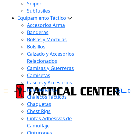
Sniper
Subfusiles
Equipamiento Táctico
Accesorios Arma
Banderas
Bolsas y Mochilas
Bolsillos
Calzado y Accesorios
Relacionados
Camisas y Guerreras
Camisetas
Cascos y Accesorios
Relacionados
0
Chalecos Tácticos
Chaquetas
Chest Rigs
Cintas Adhesivas de
Camuflaje
Cinturones