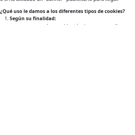
¿Qué uso le damos a los diferentes tipos de cookies?
Según su finalidad:
Las cookies técnicas son aquellas
facilitan la navegación del usuario y la
utilización de las diferentes opciones
o servicios que ofrece la web como
Cookies
identificar la sesión, permitir el acceso
técnicas
a determinadas áreas, facilitar
pedidos, compras, cumplimentación
de formularios, inscripciones,
seguridad, facilitar funcionalidades
(videos, redes sociales…).
Las cookies de personalización
Cookies de
permiten al usuario acceder a los
personalización
servicios según sus preferencias
(idioma, navegador, configuración…).
Las cookies de análisis son las