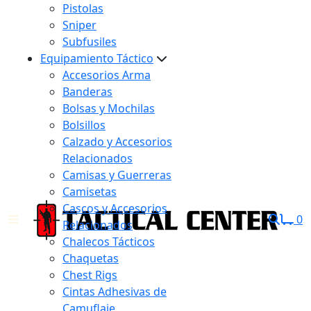
Pistolas
Sniper
Subfusiles
Equipamiento Táctico
Accesorios Arma
Banderas
Bolsas y Mochilas
Bolsillos
Calzado y Accesorios
Relacionados
Camisas y Guerreras
Camisetas
Cascos y Accesorios
0
Relacionados
Chalecos Tácticos
Chaquetas
Chest Rigs
Cintas Adhesivas de
Camuflaje