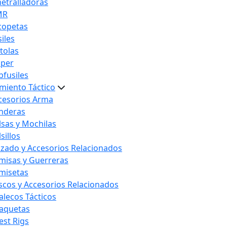
etralladoras
MR
copetas
iles
stolas
iper
bfusiles
miento Táctico
cesorios Arma
nderas
lsas y Mochilas
sillos
lzado y Accesorios Relacionados
misas y Guerreras
misetas
scos y Accesorios Relacionados
alecos Tácticos
aquetas
est Rigs