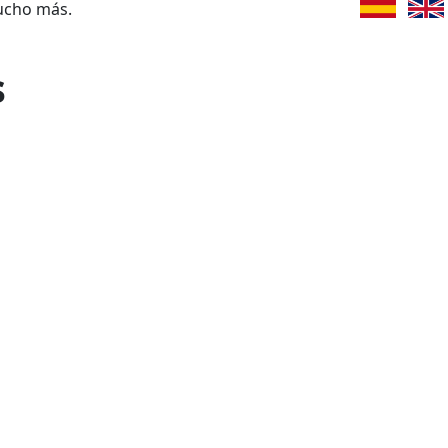
ucho más.
s