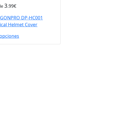
3
.99€
de
GONPRO DP-HC001
ical Helmet Cover
 opciones