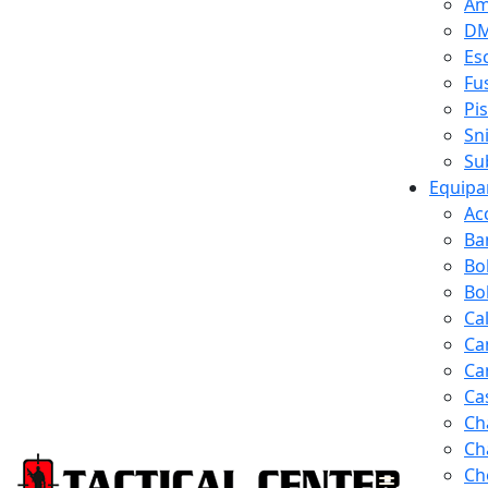
Am
D
Es
Fus
Pi
Sn
Su
Equipa
Ac
Ba
Bo
Bol
Ca
Ca
Ca
Ca
Ch
Ch
Ch