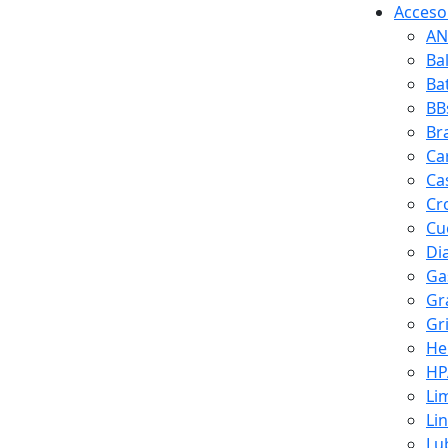
Accesor
AN
Ba
Ba
BB
Br
Ca
Ca
Cr
Cuc
Di
Ga
Gr
Gr
He
HP
Li
Li
Lu