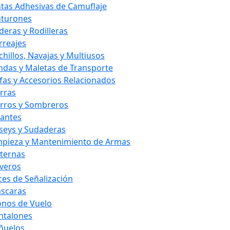
ntas Adhesivas de Camuflaje
nturones
deras y Rodilleras
rreajes
chillos, Navajas y Multiusos
ndas y Maletas de Transporte
fas y Accesorios Relacionados
rras
rros y Sombreros
antes
rseys y Sudaderas
mpieza y Mantenimiento de Armas
nternas
averos
ces de Señalización
scaras
nos de Vuelo
ntalones
ñuelos