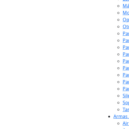
Má
Mo
Op
Ot
Pa
Pa
Pa
Pa
Pa
Pa
Pa
Pa
Pa
Si
So
Ta
Armas 
Ai