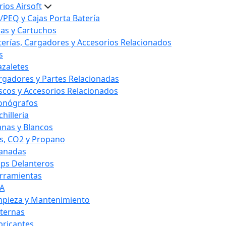
ios Airsoft
/PEQ y Cajas Porta Batería
las y Cartuchos
terías, Cargadores y Accesorios Relacionados
s
azaletes
rgadores y Partes Relacionadas
scos y Accesorios Relacionados
onógrafos
hilleria
anas y Blancos
s, CO2 y Propano
anadas
ips Delanteros
rramientas
A
mpieza y Mantenimiento
nternas
bricantes