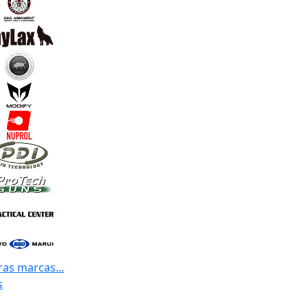
ras marcas...
s