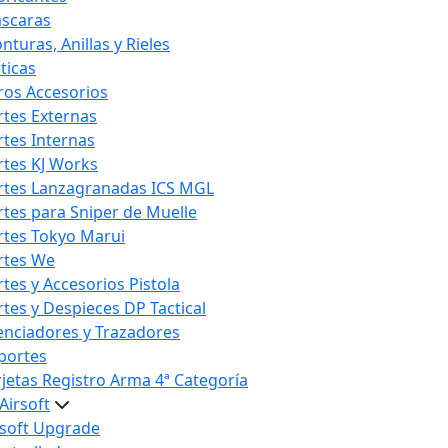
scaras
nturas, Anillas y Rieles
ticas
ros Accesorios
rtes Externas
rtes Internas
rtes KJ Works
rtes Lanzagranadas ICS MGL
rtes para Sniper de Muelle
rtes Tokyo Marui
rtes We
rtes y Accesorios Pistola
rtes y Despieces DP Tactical
lenciadores y Trazadores
portes
rjetas Registro Arma 4ª Categoría
Airsoft
rsoft Upgrade