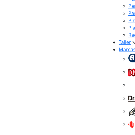
Pa
Pa
Pi
Pl
Ra
Taller
Marca