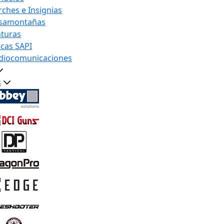
rches e Insignias
samontañas
nturas
acas SAPI
diocomunicaciones
s