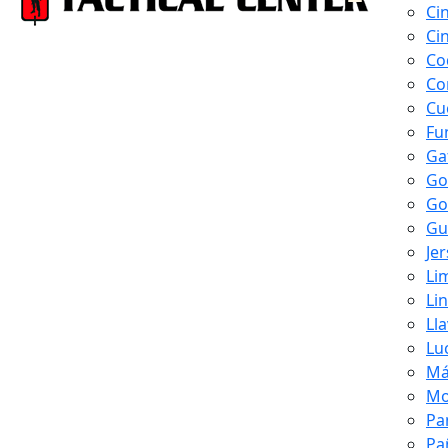
Ci
Ci
Co
Co
Cu
Fu
Ga
Go
Go
Gu
Je
Li
Li
Ll
Lu
Má
Mo
Pa
Pa