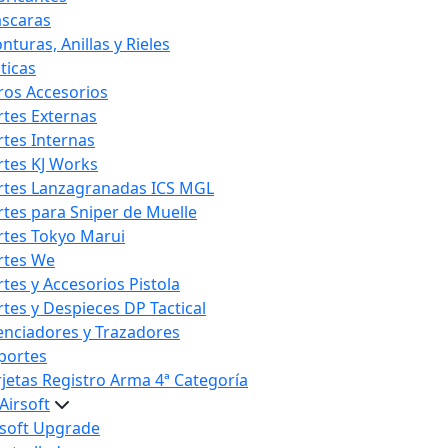
scaras
nturas, Anillas y Rieles
ticas
ros Accesorios
rtes Externas
rtes Internas
rtes KJ Works
rtes Lanzagranadas ICS MGL
rtes para Sniper de Muelle
rtes Tokyo Marui
rtes We
rtes y Accesorios Pistola
rtes y Despieces DP Tactical
lenciadores y Trazadores
portes
rjetas Registro Arma 4ª Categoría
Airsoft
rsoft Upgrade