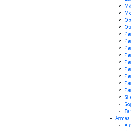
Má
Mo
Op
Ot
Pa
Pa
Pa
Pa
Pa
Pa
Pa
Pa
Pa
Si
So
Ta
Armas 
Ai