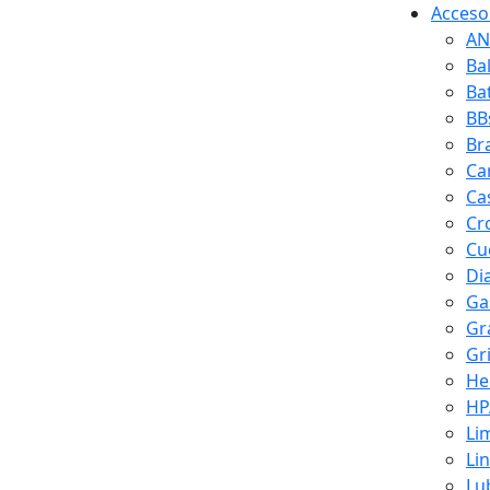
Accesor
AN
Ba
Ba
BB
Br
Ca
Ca
Cr
Cuc
Di
Ga
Gr
Gr
He
HP
Li
Li
Lu