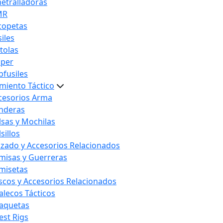
etralladoras
MR
copetas
iles
stolas
iper
bfusiles
miento Táctico
cesorios Arma
nderas
lsas y Mochilas
sillos
lzado y Accesorios Relacionados
misas y Guerreras
misetas
scos y Accesorios Relacionados
alecos Tácticos
aquetas
est Rigs