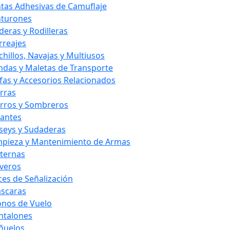
ntas Adhesivas de Camuflaje
nturones
deras y Rodilleras
rreajes
chillos, Navajas y Multiusos
ndas y Maletas de Transporte
fas y Accesorios Relacionados
rras
rros y Sombreros
antes
rseys y Sudaderas
mpieza y Mantenimiento de Armas
nternas
averos
ces de Señalización
scaras
nos de Vuelo
ntalones
ñuelos