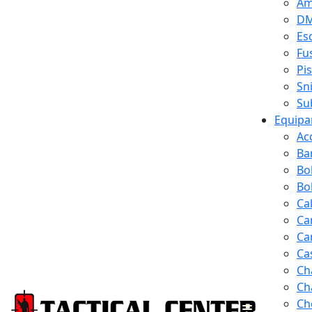
Am
D
Es
Fus
Pi
Sn
Su
Equipa
Ac
Ba
Bo
Bol
Ca
Ca
Ca
Ca
Ch
Ch
Ch