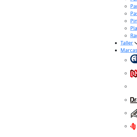
Pa
Pa
Pi
Pl
Ra
Taller
Marca