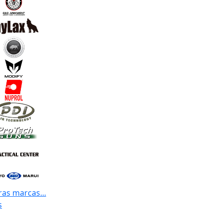
ras marcas...
s