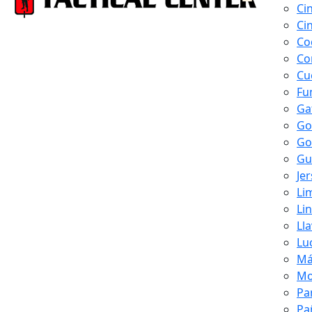
Ci
Ci
Co
Co
Cu
Fu
Ga
Go
Go
Gu
Je
Li
Li
Ll
Lu
Má
Mo
Pa
Pa