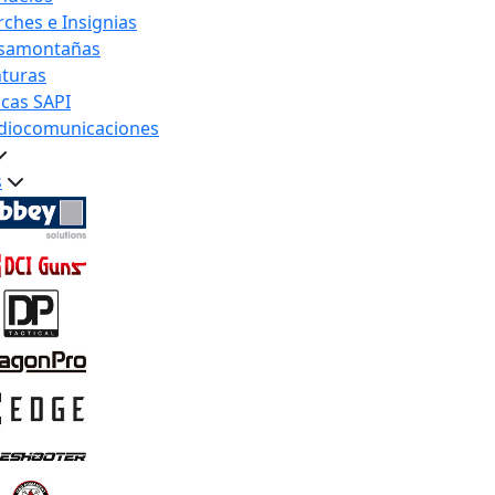
rches e Insignias
samontañas
nturas
acas SAPI
diocomunicaciones
s