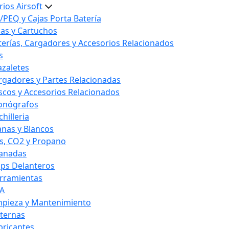
ios Airsoft
/PEQ y Cajas Porta Batería
las y Cartuchos
terías, Cargadores y Accesorios Relacionados
s
azaletes
rgadores y Partes Relacionadas
scos y Accesorios Relacionados
onógrafos
hilleria
anas y Blancos
s, CO2 y Propano
anadas
ips Delanteros
rramientas
A
mpieza y Mantenimiento
nternas
bricantes