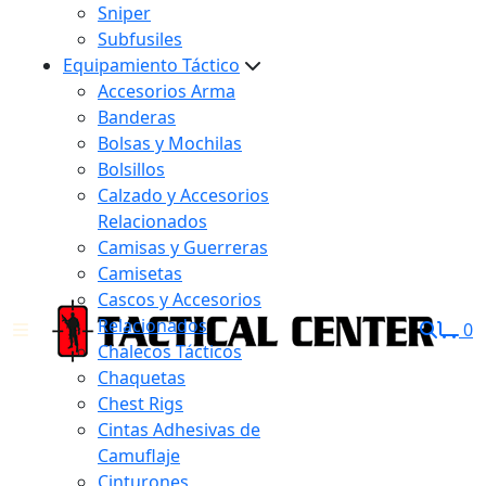
Sniper
Subfusiles
Equipamiento Táctico
Accesorios Arma
Banderas
Bolsas y Mochilas
Bolsillos
Calzado y Accesorios
Relacionados
Camisas y Guerreras
Camisetas
Cascos y Accesorios
Relacionados
0
Chalecos Tácticos
Chaquetas
Chest Rigs
Cintas Adhesivas de
Camuflaje
Cinturones