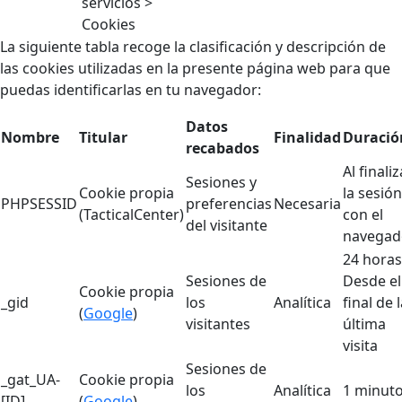
servicios >
Cookies
La siguiente tabla recoge la clasificación y descripción de
las cookies utilizadas en la presente página web para que
puedas identificarlas en tu navegador:
Datos
Nombre
Titular
Finalidad
Duració
recabados
Al finaliz
Sesiones y
Cookie propia
la sesión
PHPSESSID
preferencias
Necesaria
(TacticalCenter)
con el
del visitante
navegad
24 horas
Sesiones de
Desde el
Cookie propia
_gid
los
Analítica
final de 
(
Google
)
visitantes
última
visita
Sesiones de
_gat_UA-
Cookie propia
los
Analítica
1 minut
[ID]
(
Google
)