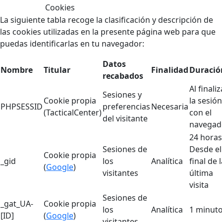
Cookies
La siguiente tabla recoge la clasificación y descripción de
las cookies utilizadas en la presente página web para que
puedas identificarlas en tu navegador:
Datos
Nombre
Titular
Finalidad
Duració
recabados
Al finaliz
Sesiones y
Cookie propia
la sesión
PHPSESSID
preferencias
Necesaria
(TacticalCenter)
con el
del visitante
navegad
24 horas
Sesiones de
Desde el
Cookie propia
_gid
los
Analítica
final de 
(
Google
)
visitantes
última
visita
Sesiones de
_gat_UA-
Cookie propia
los
Analítica
1 minut
[ID]
(
Google
)
visitantes