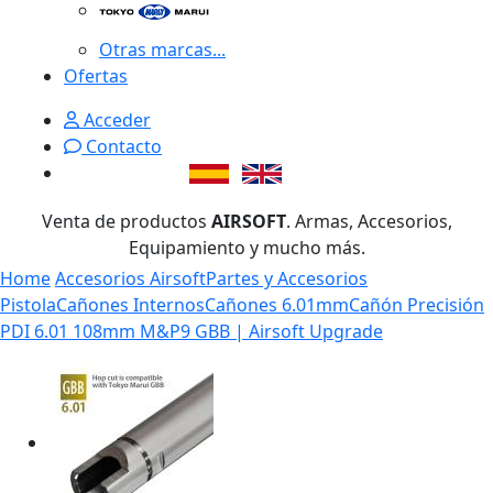
Otras marcas...
Ofertas
Acceder
Contacto
Venta de productos
AIRSOFT
. Armas, Accesorios,
Equipamiento y mucho más.
Home
Accesorios Airsoft
Partes y Accesorios
Pistola
Cañones Internos
Cañones 6.01mm
Cañón Precisión
PDI 6.01 108mm M&P9 GBB | Airsoft Upgrade