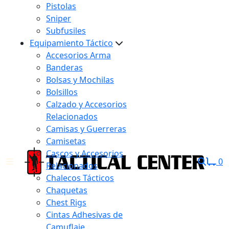
Pistolas
Sniper
Subfusiles
Equipamiento Táctico
Accesorios Arma
Banderas
Bolsas y Mochilas
Bolsillos
Calzado y Accesorios
Relacionados
Camisas y Guerreras
Camisetas
Cascos y Accesorios
0
Relacionados
Chalecos Tácticos
Chaquetas
Chest Rigs
Cintas Adhesivas de
Camuflaje