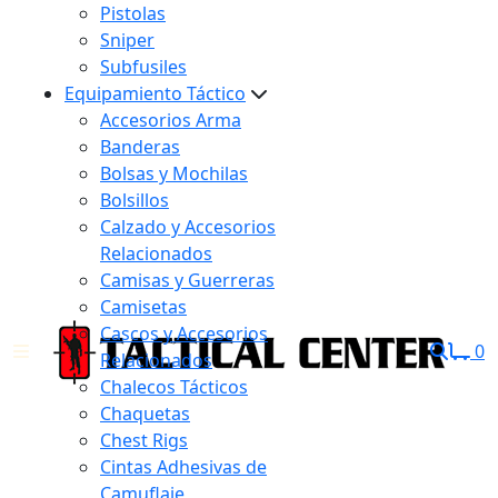
Pistolas
Sniper
Subfusiles
Equipamiento Táctico
Accesorios Arma
Banderas
Bolsas y Mochilas
Bolsillos
Calzado y Accesorios
Relacionados
Camisas y Guerreras
Camisetas
Cascos y Accesorios
0
Relacionados
Chalecos Tácticos
Chaquetas
Chest Rigs
Cintas Adhesivas de
Camuflaje