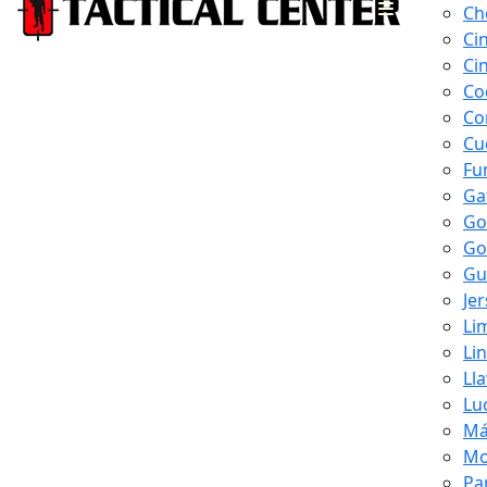
Ch
Ci
Ci
Co
Co
Cu
Fu
Ga
Go
Go
Gu
Je
Li
Li
Ll
Lu
Má
Mo
Pa