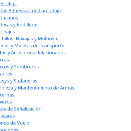
est Rigs
ntas Adhesivas de Camuflaje
nturones
deras y Rodilleras
rreajes
chillos, Navajas y Multiusos
ndas y Maletas de Transporte
fas y Accesorios Relacionados
rras
rros y Sombreros
antes
rseys y Sudaderas
mpieza y Mantenimiento de Armas
nternas
averos
ces de Señalización
scaras
nos de Vuelo
ntalones