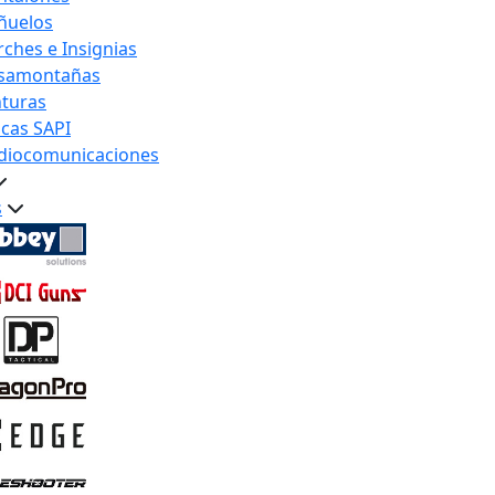
ñuelos
rches e Insignias
samontañas
nturas
acas SAPI
diocomunicaciones
s