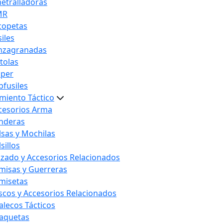
etralladoras
MR
copetas
iles
nzagranadas
stolas
iper
bfusiles
miento Táctico
cesorios Arma
nderas
lsas y Mochilas
sillos
lzado y Accesorios Relacionados
misas y Guerreras
misetas
scos y Accesorios Relacionados
alecos Tácticos
aquetas