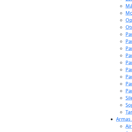
Má
Mo
Op
Ot
Pa
Pa
Pa
Pa
Pa
Pa
Pa
Pa
Pa
Si
So
Ta
Armas 
Ai