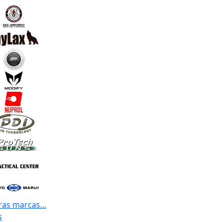
ras marcas...
s