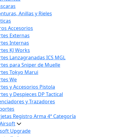
scaras
nturas, Anillas y Rieles
ticas
ros Accesorios
rtes Externas
rtes Internas
rtes KJ Works
rtes Lanzagranadas ICS MGL
rtes para Sniper de Muelle
rtes Tokyo Marui
rtes We
rtes y Accesorios Pistola
rtes y Despieces DP Tactical
lenciadores y Trazadores
portes
rjetas Registro Arma 4ª Categoría
Airsoft
rsoft Upgrade