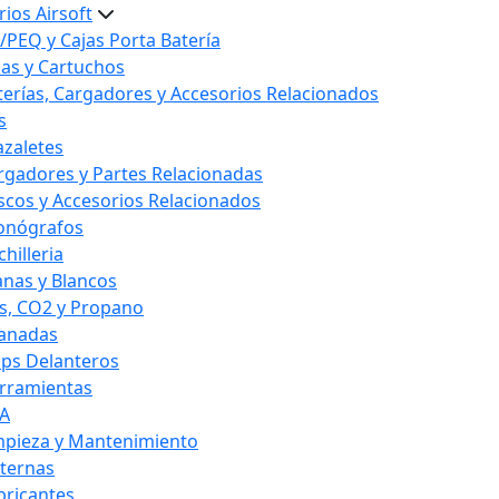
ios Airsoft
/PEQ y Cajas Porta Batería
las y Cartuchos
terías, Cargadores y Accesorios Relacionados
s
azaletes
rgadores y Partes Relacionadas
scos y Accesorios Relacionados
onógrafos
hilleria
anas y Blancos
s, CO2 y Propano
anadas
ips Delanteros
rramientas
A
mpieza y Mantenimiento
nternas
bricantes