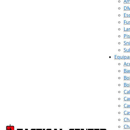
Am
D
Es
Fus
La
Pi
Sn
Su
Equipa
Ac
Ba
Bo
Bol
Ca
Ca
Ca
Ca
Ch
Ch