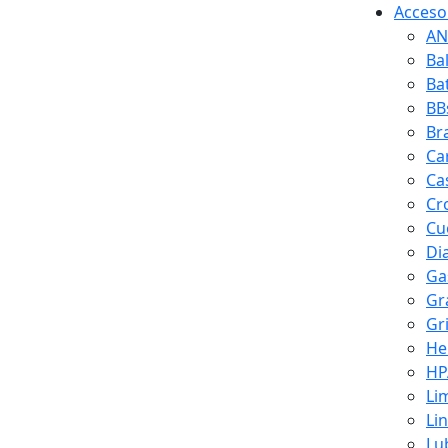
Accesor
AN
Ba
Ba
BB
Br
Ca
Ca
Cr
Cuc
Di
Ga
Gr
Gr
He
HP
Li
Li
Lu