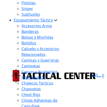
Pistolas
Sniper
Subfusiles
Equipamiento Táctico
Accesorios Arma
Banderas
Bolsas y Mochilas
Bolsillos
Calzado y Accesorios
Relacionados
Camisas y Guerreras
Camisetas
Cascos y Accesorios
0
Relacionados
Chalecos Tácticos
Chaquetas
Chest Rigs
Cintas Adhesivas de
Camuflaje