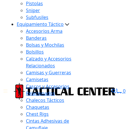
Pistolas
Sniper
Subfusiles
Equipamiento Táctico
Accesorios Arma
Banderas
Bolsas y Mochilas
Bolsillos
Calzado y Accesorios
Relacionados
Camisas y Guerreras
Camisetas
Cascos y Accesorios
0
Relacionados
Chalecos Tácticos
Chaquetas
Chest Rigs
Cintas Adhesivas de
Camuflaje