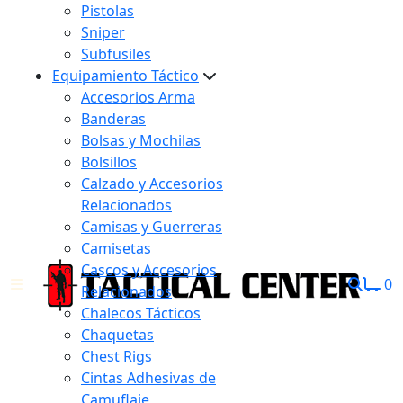
Pistolas
Sniper
Subfusiles
Equipamiento Táctico
Accesorios Arma
Banderas
Bolsas y Mochilas
Bolsillos
Calzado y Accesorios
Relacionados
Camisas y Guerreras
Camisetas
Cascos y Accesorios
0
Relacionados
Chalecos Tácticos
Chaquetas
Chest Rigs
Cintas Adhesivas de
Camuflaje