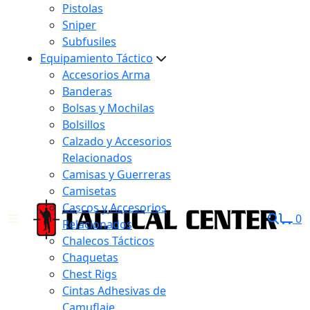
Pistolas
Sniper
Subfusiles
Equipamiento Táctico
Accesorios Arma
Banderas
Bolsas y Mochilas
Bolsillos
Calzado y Accesorios
Relacionados
Camisas y Guerreras
Camisetas
Cascos y Accesorios
0
Relacionados
Chalecos Tácticos
Chaquetas
Chest Rigs
Cintas Adhesivas de
Camuflaje