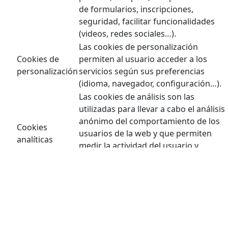
de formularios, inscripciones,
seguridad, facilitar funcionalidades
(videos, redes sociales…).
Las cookies de personalización
Cookies de
permiten al usuario acceder a los
personalización
servicios según sus preferencias
(idioma, navegador, configuración…).
Las cookies de análisis son las
utilizadas para llevar a cabo el análisis
anónimo del comportamiento de los
Cookies
usuarios de la web y que permiten
analíticas
medir la actividad del usuario y
elaborar perfiles de navegación con el
fin objetivo de mejorar los sitios web.
Las cookies publicitarias permiten la
gestión de los espacios publicitarios
de la web. Además, estas cookies
pueden ser de publicidad