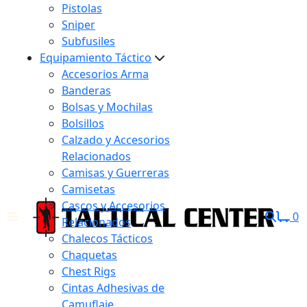
Pistolas
Sniper
Subfusiles
Equipamiento Táctico
Accesorios Arma
Banderas
Bolsas y Mochilas
Bolsillos
Calzado y Accesorios
Relacionados
Camisas y Guerreras
Camisetas
Cascos y Accesorios
0
Relacionados
Chalecos Tácticos
Chaquetas
Chest Rigs
Cintas Adhesivas de
Camuflaje