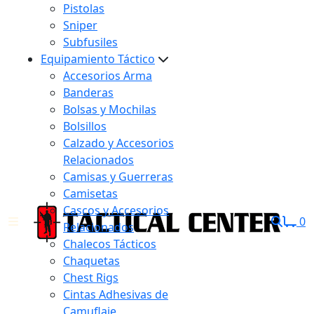
Pistolas
Sniper
Subfusiles
Equipamiento Táctico
Accesorios Arma
Banderas
Bolsas y Mochilas
Bolsillos
Calzado y Accesorios
Relacionados
Camisas y Guerreras
Camisetas
Cascos y Accesorios
0
Relacionados
Chalecos Tácticos
Chaquetas
Chest Rigs
Cintas Adhesivas de
Camuflaje