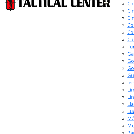
Ch
Ci
Ci
Co
Co
Cu
Fu
Ga
Go
Go
Gu
Je
Li
Li
Ll
Lu
Má
Mo
Pa