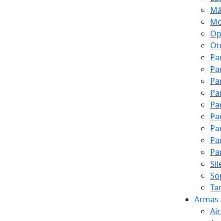
Má
Mo
Op
Ot
Pa
Pa
Pa
Pa
Pa
Pa
Pa
Pa
Pa
Si
So
Ta
Armas 
Ai