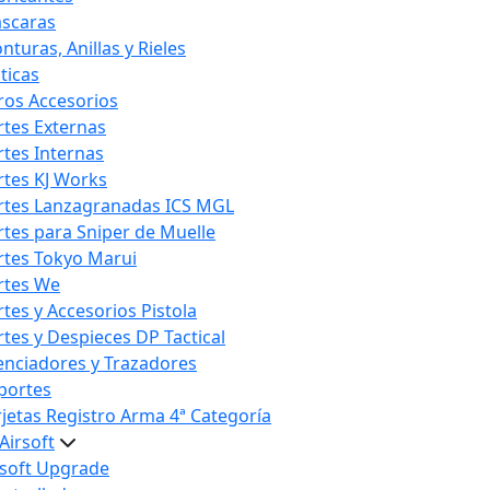
scaras
nturas, Anillas y Rieles
ticas
ros Accesorios
rtes Externas
rtes Internas
rtes KJ Works
rtes Lanzagranadas ICS MGL
rtes para Sniper de Muelle
rtes Tokyo Marui
rtes We
rtes y Accesorios Pistola
rtes y Despieces DP Tactical
lenciadores y Trazadores
portes
rjetas Registro Arma 4ª Categoría
Airsoft
rsoft Upgrade