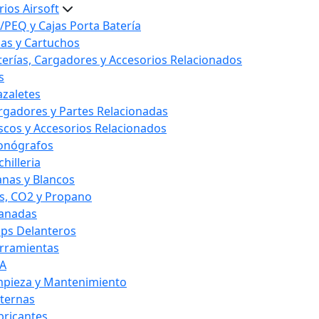
ios Airsoft
/PEQ y Cajas Porta Batería
las y Cartuchos
terías, Cargadores y Accesorios Relacionados
s
azaletes
rgadores y Partes Relacionadas
scos y Accesorios Relacionados
onógrafos
hilleria
anas y Blancos
s, CO2 y Propano
anadas
ips Delanteros
rramientas
A
mpieza y Mantenimiento
nternas
bricantes