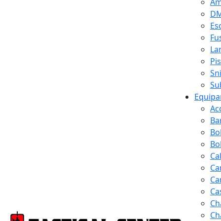
Am
D
Es
Fus
La
Pi
Sn
Su
Equipa
Ac
Ba
Bo
Bol
Ca
Ca
Ca
Ca
Ch
Ch