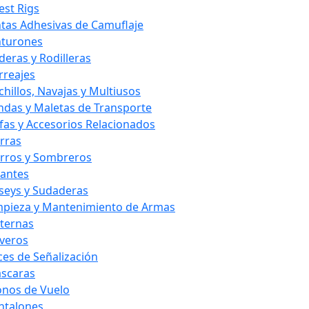
est Rigs
ntas Adhesivas de Camuflaje
nturones
deras y Rodilleras
rreajes
chillos, Navajas y Multiusos
ndas y Maletas de Transporte
fas y Accesorios Relacionados
rras
rros y Sombreros
antes
rseys y Sudaderas
mpieza y Mantenimiento de Armas
nternas
averos
ces de Señalización
scaras
nos de Vuelo
ntalones