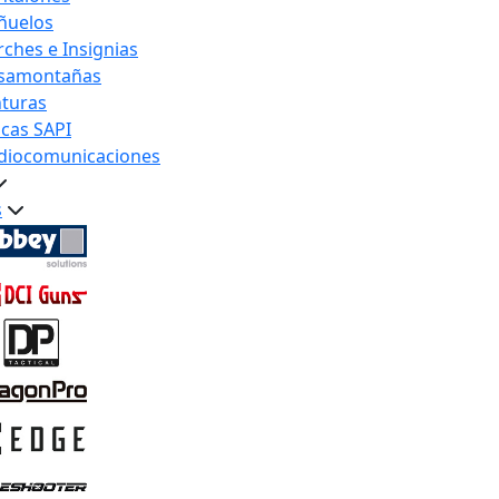
ñuelos
rches e Insignias
samontañas
nturas
acas SAPI
diocomunicaciones
s