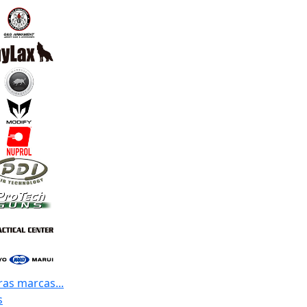
ras marcas...
s