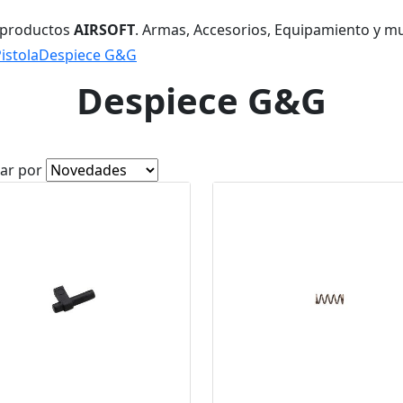
 productos
AIRSOFT
. Armas, Accesorios, Equipamiento y m
istola
Despiece G&G
Despiece G&G
ar por