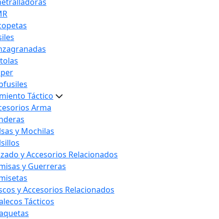
etralladoras
MR
copetas
iles
nzagranadas
stolas
iper
bfusiles
miento Táctico
cesorios Arma
nderas
lsas y Mochilas
sillos
lzado y Accesorios Relacionados
misas y Guerreras
misetas
scos y Accesorios Relacionados
alecos Tácticos
aquetas