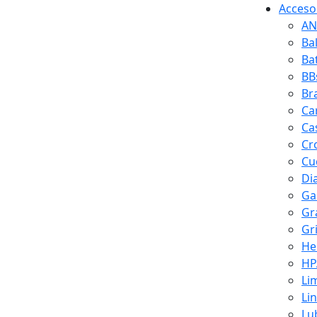
Accesor
AN
Ba
Ba
BB
Br
Ca
Ca
Cr
Cuc
Di
Ga
Gr
Gr
He
HP
Li
Li
Lu