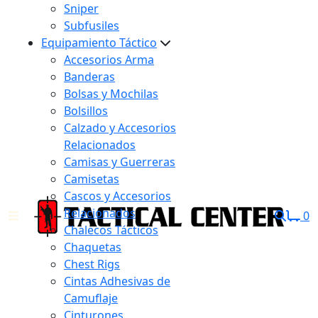
Sniper
Subfusiles
Equipamiento Táctico
Accesorios Arma
Banderas
Bolsas y Mochilas
Bolsillos
Calzado y Accesorios
Relacionados
Camisas y Guerreras
Camisetas
Cascos y Accesorios
Relacionados
0
Chalecos Tácticos
Chaquetas
Chest Rigs
Cintas Adhesivas de
Camuflaje
Cinturones