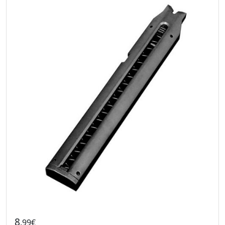
8
.99€