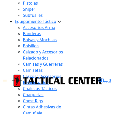
Pistolas
Sniper
Subfusiles
Equipamiento Táctico
Accesorios Arma
Banderas
Bolsas y Mochilas
Bolsillos
Calzado y Accesorios
Relacionados
Camisas y Guerreras
Camisetas
Cascos y Accesorios
0
Relacionados
Chalecos Tácticos
Chaquetas
Chest Rigs
Cintas Adhesivas de
Camuflaje