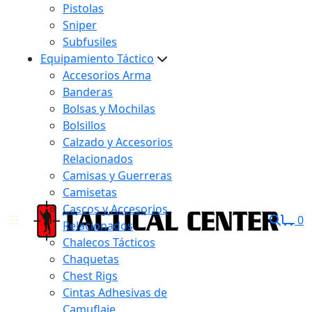
Pistolas
Sniper
Subfusiles
Equipamiento Táctico
Accesorios Arma
Banderas
Bolsas y Mochilas
Bolsillos
Calzado y Accesorios
Relacionados
Camisas y Guerreras
Camisetas
Cascos y Accesorios
0
Relacionados
Chalecos Tácticos
Chaquetas
Chest Rigs
Cintas Adhesivas de
Camuflaje