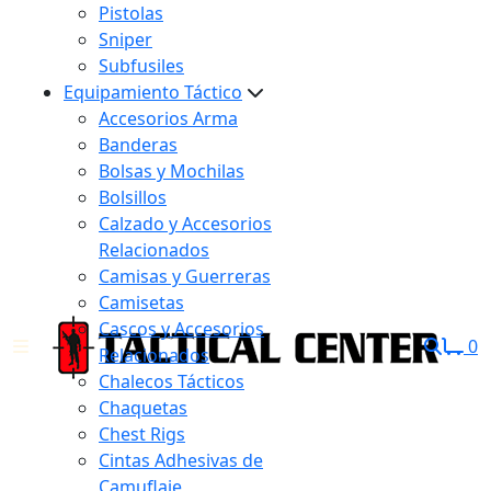
Pistolas
Sniper
Subfusiles
Equipamiento Táctico
Accesorios Arma
Banderas
Bolsas y Mochilas
Bolsillos
Calzado y Accesorios
Relacionados
Camisas y Guerreras
Camisetas
Cascos y Accesorios
0
Relacionados
Chalecos Tácticos
Chaquetas
Chest Rigs
Cintas Adhesivas de
Camuflaje