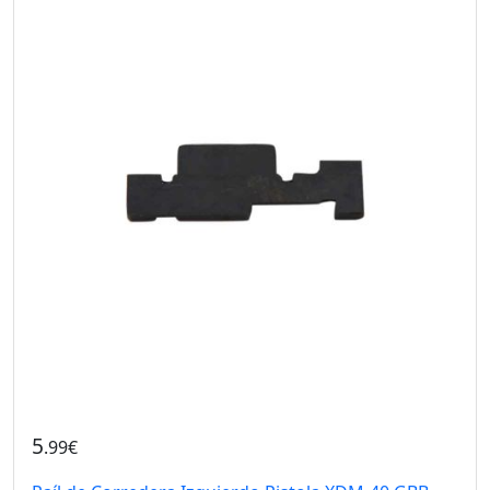
5
.99€