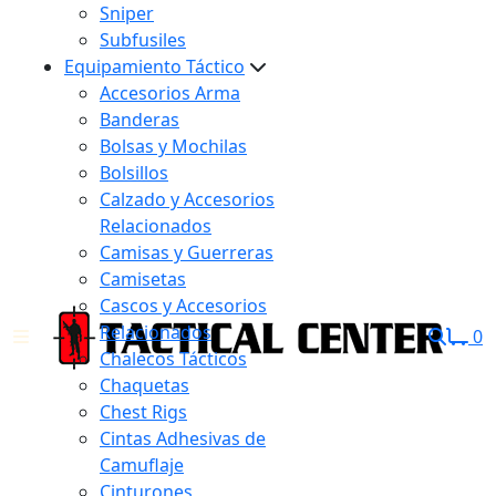
Sniper
Subfusiles
Equipamiento Táctico
Accesorios Arma
Banderas
Bolsas y Mochilas
Bolsillos
Calzado y Accesorios
Relacionados
Camisas y Guerreras
Camisetas
Cascos y Accesorios
Relacionados
0
Chalecos Tácticos
Chaquetas
Chest Rigs
Cintas Adhesivas de
Camuflaje
Cinturones