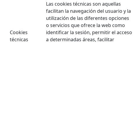
Las cookies técnicas son aquellas
facilitan la navegación del usuario y la
utilización de las diferentes opciones
o servicios que ofrece la web como
Cookies
identificar la sesión, permitir el acceso
técnicas
a determinadas áreas, facilitar
pedidos, compras, cumplimentación
de formularios, inscripciones,
seguridad, facilitar funcionalidades
(videos, redes sociales…).
Las cookies de personalización
Cookies de
permiten al usuario acceder a los
personalización
servicios según sus preferencias
(idioma, navegador, configuración…).
Las cookies de análisis son las
utilizadas para llevar a cabo el análisis
anónimo del comportamiento de los
Cookies
usuarios de la web y que permiten
analíticas