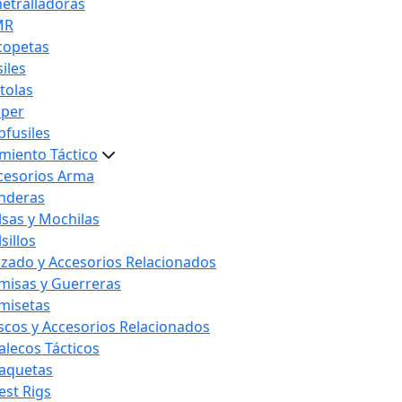
etralladoras
MR
copetas
iles
stolas
iper
bfusiles
miento Táctico
cesorios Arma
nderas
lsas y Mochilas
sillos
lzado y Accesorios Relacionados
misas y Guerreras
misetas
scos y Accesorios Relacionados
alecos Tácticos
aquetas
est Rigs