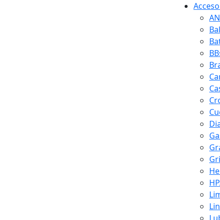
Accesor
AN
Ba
Ba
BB
Br
Ca
Ca
Cr
Cuc
Di
Ga
Gr
Gr
He
HP
Li
Li
Lu