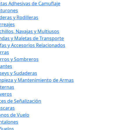
ntas Adhesivas de Camuflaje
nturones
deras y Rodilleras
rreajes
chillos, Navajas y Multiusos
ndas y Maletas de Transporte
fas y Accesorios Relacionados
rras
rros y Sombreros
antes
rseys y Sudaderas
mpieza y Mantenimiento de Armas
nternas
averos
ces de Señalización
scaras
nos de Vuelo
ntalones
ñuelos