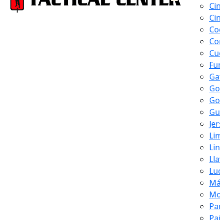
Ci
Ci
Co
Co
Cu
Fu
Ga
Go
Go
Gu
Je
Li
Li
Ll
Lu
Má
Mo
Pa
Pa