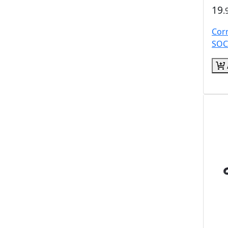
19
.
Cor
SOC