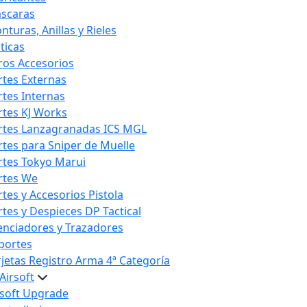
scaras
nturas, Anillas y Rieles
ticas
ros Accesorios
rtes Externas
rtes Internas
rtes KJ Works
rtes Lanzagranadas ICS MGL
rtes para Sniper de Muelle
rtes Tokyo Marui
rtes We
rtes y Accesorios Pistola
rtes y Despieces DP Tactical
lenciadores y Trazadores
portes
rjetas Registro Arma 4ª Categoría
Airsoft
rsoft Upgrade