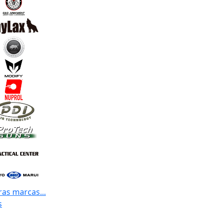
ras marcas...
s