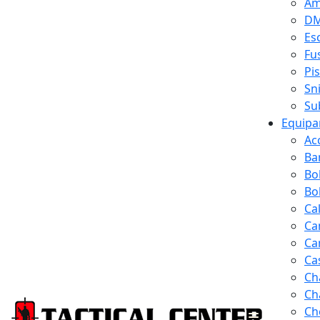
Am
D
Es
Fus
Pi
Sn
Su
Equipa
Ac
Ba
Bo
Bol
Ca
Ca
Ca
Ca
Ch
Ch
Ch