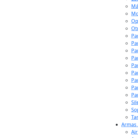
Má
Mo
Op
Ot
Pa
Pa
Pa
Pa
Pa
Pa
Pa
Pa
Pa
Si
So
Ta
Armas 
Ai