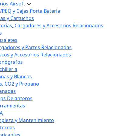
ios Airsoft
/PEQ y Cajas Porta Batería
las y Cartuchos
terías, Cargadores y Accesorios Relacionados
s
azaletes
rgadores y Partes Relacionadas
scos y Accesorios Relacionados
onógrafos
hilleria
anas y Blancos
s, CO2 y Propano
anadas
ips Delanteros
rramientas
A
mpieza y Mantenimiento
nternas
bricantes