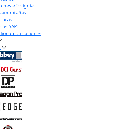
rches e Insignias
samontañas
nturas
acas SAPI
diocomunicaciones
s