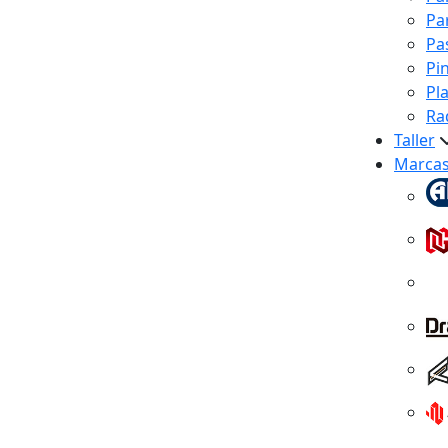
Pa
Pa
Pi
Pl
Ra
Taller
Marca