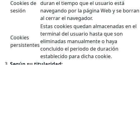
Cookies de
duran el tiempo que el usuario está
sesión
navegando por la página Web y se borran
al cerrar el navegador.
Estas cookies quedan almacenadas en el
terminal del usuario hasta que son
Cookies
eliminadas manualmente o haya
persistentes
concluido el periodo de duración
establecido para dicha cookie.
Según su titularidad:
Aquéllas que se envían al equipo terminal del
usuario desde un equipo o dominio
Cookies
gestionado por el propio editor y desde el
propias
que se presta el servicio solicitado por el
usuario.
Aquéllas que se envían al equipo terminal del
Cookies
usuario desde un equipo o dominio que no es
de
gestionado por el editor, sino por otra
terceros
entidad que trata los datos obtenidos través
de las cookies.