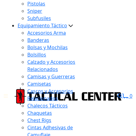
Pistolas
Sniper
Subfusiles
Equipamiento Táctico
Accesorios Arma
Banderas
Bolsas y Mochilas
Bolsillos
Calzado y Accesorios
Relacionados
Camisas y Guerreras
Camisetas
Cascos y Accesorios
0
Relacionados
Chalecos Tácticos
Chaquetas
Chest Rigs
Cintas Adhesivas de
Camuflaje