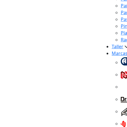
Pa
Pa
Pa
Pi
Pl
Ra
Taller
Marca