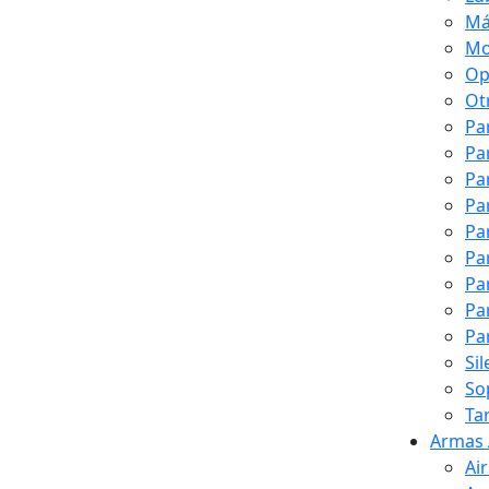
Má
Mo
Op
Ot
Pa
Pa
Pa
Pa
Pa
Pa
Pa
Pa
Pa
Si
So
Ta
Armas 
Ai