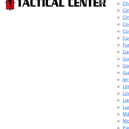
Ch
Ci
Ci
Co
Co
Cu
Fu
Ga
Go
Go
Gu
Je
Li
Li
Ll
Lu
Má
Mo
Pa