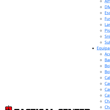
Am
D
Es
Fus
La
Pi
Sn
Su
Equipa
Ac
Ba
Bo
Bol
Ca
Ca
Ca
Ca
Ch
Ch