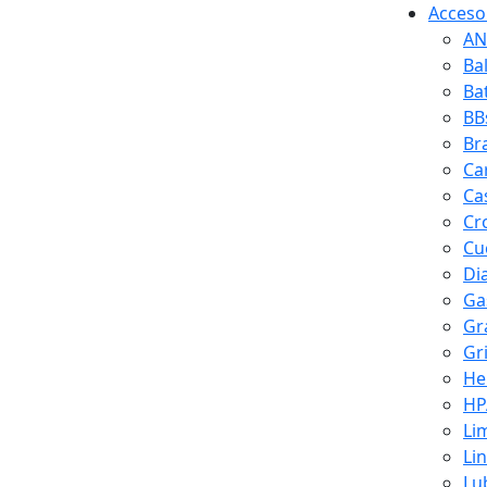
Accesor
AN
Ba
Ba
BB
Br
Ca
Ca
Cr
Cuc
Di
Ga
Gr
Gr
He
HP
Li
Li
Lu