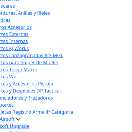
scaras
nturas, Anillas y Rieles
ticas
ros Accesorios
rtes Externas
rtes Internas
rtes KJ Works
rtes Lanzagranadas ICS MGL
rtes para Sniper de Muelle
rtes Tokyo Marui
rtes We
rtes y Accesorios Pistola
rtes y Despieces DP Tactical
lenciadores y Trazadores
portes
rjetas Registro Arma 4ª Categoría
Airsoft
rsoft Upgrade