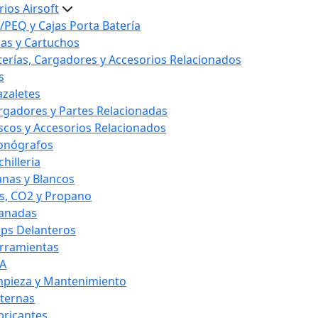
ios Airsoft
/PEQ y Cajas Porta Batería
las y Cartuchos
terías, Cargadores y Accesorios Relacionados
s
azaletes
rgadores y Partes Relacionadas
scos y Accesorios Relacionados
onógrafos
hilleria
anas y Blancos
s, CO2 y Propano
anadas
ips Delanteros
rramientas
A
mpieza y Mantenimiento
nternas
bricantes