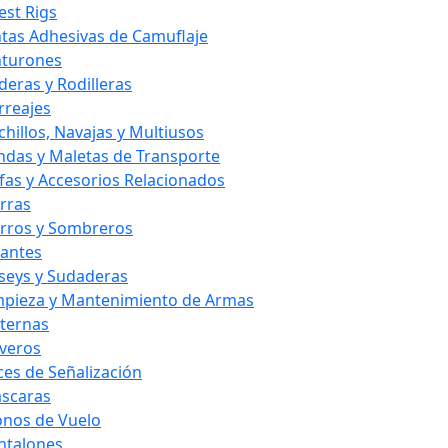
est Rigs
ntas Adhesivas de Camuflaje
nturones
deras y Rodilleras
rreajes
chillos, Navajas y Multiusos
ndas y Maletas de Transporte
fas y Accesorios Relacionados
rras
rros y Sombreros
antes
rseys y Sudaderas
mpieza y Mantenimiento de Armas
nternas
averos
ces de Señalización
scaras
nos de Vuelo
ntalones