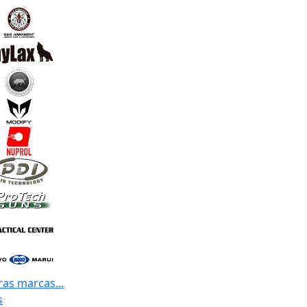
ras marcas...
s