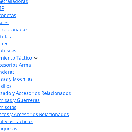
etralladoras
MR
copetas
iles
nzagranadas
stolas
iper
bfusiles
miento Táctico
cesorios Arma
nderas
lsas y Mochilas
sillos
lzado y Accesorios Relacionados
misas y Guerreras
misetas
scos y Accesorios Relacionados
alecos Tácticos
aquetas