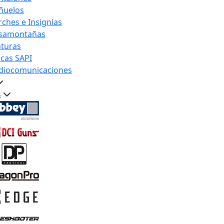
ñuelos
rches e Insignias
samontañas
nturas
acas SAPI
diocomunicaciones
s