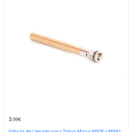
3
.99€
Válvula de Llenado para Tokyo Marui M92F y M9A1