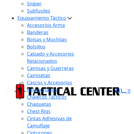
Sniper
Subfusiles
Equipamiento Táctico
Accesorios Arma
Banderas
Bolsas y Mochilas
Bolsillos
Calzado y Accesorios
Relacionados
Camisas y Guerreras
Camisetas
Cascos y Accesorios
Relacionados
0
Chalecos Tácticos
Chaquetas
Chest Rigs
Cintas Adhesivas de
Camuflaje
Cinturones