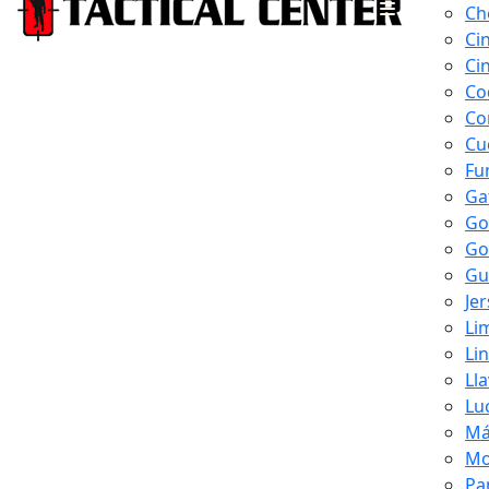
Ch
Ci
Ci
Co
Co
Cu
Fu
Ga
Go
Go
Gu
Je
Li
Li
Ll
Lu
Má
Mo
Pa