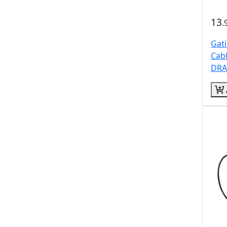
13
.
Gat
Cab
DR