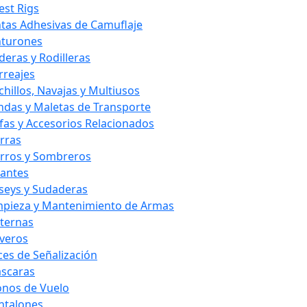
est Rigs
ntas Adhesivas de Camuflaje
nturones
deras y Rodilleras
rreajes
chillos, Navajas y Multiusos
ndas y Maletas de Transporte
fas y Accesorios Relacionados
rras
rros y Sombreros
antes
rseys y Sudaderas
mpieza y Mantenimiento de Armas
nternas
averos
ces de Señalización
scaras
nos de Vuelo
ntalones