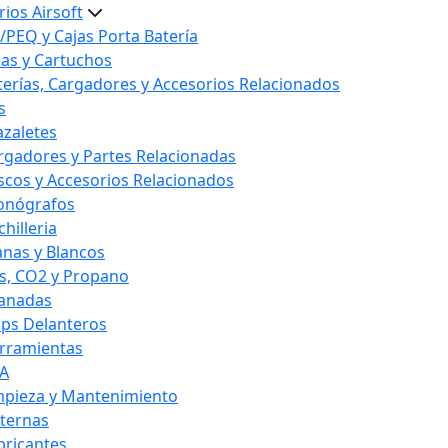
ios Airsoft
/PEQ y Cajas Porta Batería
las y Cartuchos
terías, Cargadores y Accesorios Relacionados
s
azaletes
rgadores y Partes Relacionadas
scos y Accesorios Relacionados
onógrafos
hilleria
anas y Blancos
s, CO2 y Propano
anadas
ips Delanteros
rramientas
A
mpieza y Mantenimiento
nternas
bricantes