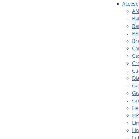
Accesor
AN
Ba
Ba
BB
Br
Ca
Ca
Cr
Cuc
Di
Ga
Gr
Gr
He
HP
Li
Li
Lu