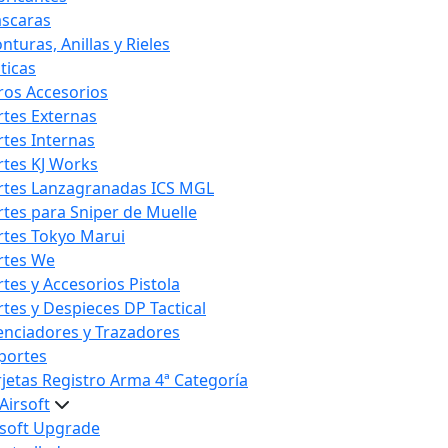
scaras
nturas, Anillas y Rieles
ticas
ros Accesorios
rtes Externas
rtes Internas
rtes KJ Works
rtes Lanzagranadas ICS MGL
rtes para Sniper de Muelle
rtes Tokyo Marui
rtes We
rtes y Accesorios Pistola
rtes y Despieces DP Tactical
lenciadores y Trazadores
portes
rjetas Registro Arma 4ª Categoría
Airsoft
rsoft Upgrade