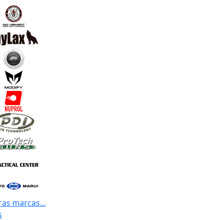
ras marcas...
s