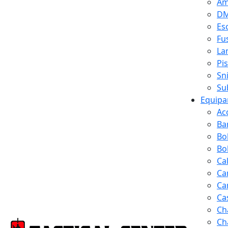
Am
D
Es
Fus
La
Pi
Sn
Su
Equipa
Ac
Ba
Bo
Bol
Ca
Ca
Ca
Ca
Ch
Ch