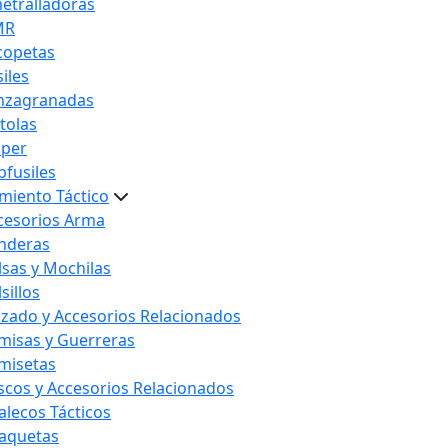
etralladoras
MR
copetas
iles
nzagranadas
stolas
iper
bfusiles
miento Táctico
cesorios Arma
nderas
lsas y Mochilas
sillos
lzado y Accesorios Relacionados
misas y Guerreras
misetas
scos y Accesorios Relacionados
alecos Tácticos
aquetas