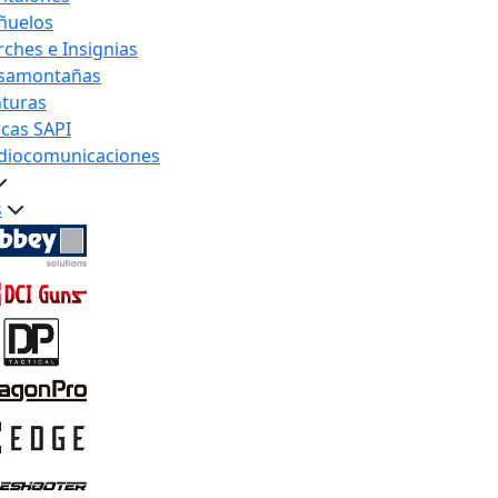
ñuelos
rches e Insignias
samontañas
nturas
acas SAPI
diocomunicaciones
s