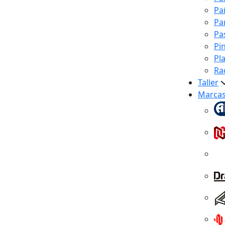
Pa
Pa
Pa
Pi
Pl
Ra
Taller
Marca