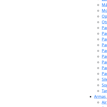
Má
Mo
Op
Ot
Pa
Pa
Pa
Pa
Pa
Pa
Pa
Pa
Pa
Si
So
Ta
Armas 
Ai