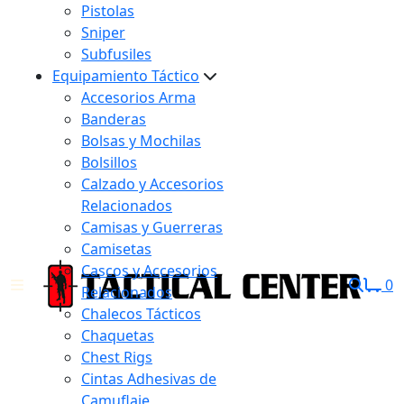
Pistolas
Sniper
Subfusiles
Equipamiento Táctico
Accesorios Arma
Banderas
Bolsas y Mochilas
Bolsillos
Calzado y Accesorios
Relacionados
Camisas y Guerreras
Camisetas
Cascos y Accesorios
0
Relacionados
Chalecos Tácticos
Chaquetas
Chest Rigs
Cintas Adhesivas de
Camuflaje