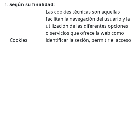
Según su finalidad:
Las cookies técnicas son aquellas
facilitan la navegación del usuario y la
utilización de las diferentes opciones
o servicios que ofrece la web como
Cookies
identificar la sesión, permitir el acceso
técnicas
a determinadas áreas, facilitar
pedidos, compras, cumplimentación
de formularios, inscripciones,
seguridad, facilitar funcionalidades
(videos, redes sociales…).
Las cookies de personalización
Cookies de
permiten al usuario acceder a los
personalización
servicios según sus preferencias
(idioma, navegador, configuración…).
Las cookies de análisis son las
utilizadas para llevar a cabo el análisis
anónimo del comportamiento de los
Cookies