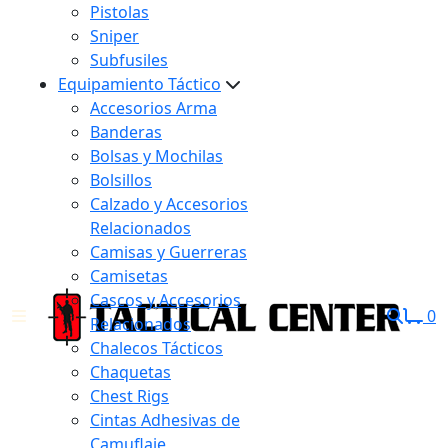
Pistolas
Sniper
Subfusiles
Equipamiento Táctico
Accesorios Arma
Banderas
Bolsas y Mochilas
Bolsillos
Calzado y Accesorios
Relacionados
Camisas y Guerreras
Camisetas
Cascos y Accesorios
0
Relacionados
Chalecos Tácticos
Chaquetas
Chest Rigs
Cintas Adhesivas de
Camuflaje