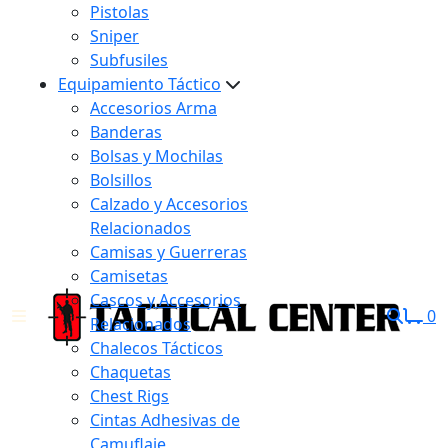
Pistolas
Sniper
Subfusiles
Equipamiento Táctico
Accesorios Arma
Banderas
Bolsas y Mochilas
Bolsillos
Calzado y Accesorios
Relacionados
Camisas y Guerreras
Camisetas
Cascos y Accesorios
0
Relacionados
Chalecos Tácticos
Chaquetas
Chest Rigs
Cintas Adhesivas de
Camuflaje