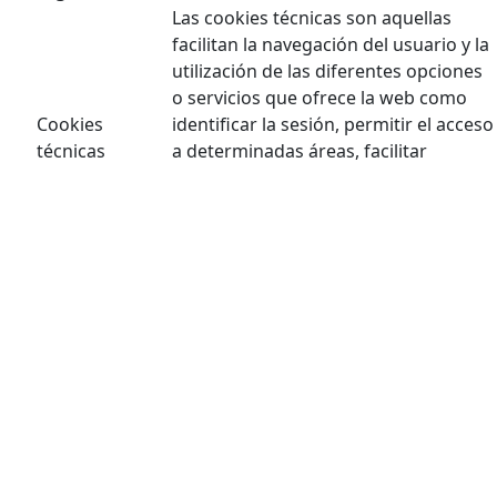
Las cookies técnicas son aquellas
facilitan la navegación del usuario y la
utilización de las diferentes opciones
o servicios que ofrece la web como
Cookies
identificar la sesión, permitir el acceso
técnicas
a determinadas áreas, facilitar
pedidos, compras, cumplimentación
de formularios, inscripciones,
seguridad, facilitar funcionalidades
(videos, redes sociales…).
Las cookies de personalización
Cookies de
permiten al usuario acceder a los
personalización
servicios según sus preferencias
(idioma, navegador, configuración…).
Las cookies de análisis son las
utilizadas para llevar a cabo el análisis
anónimo del comportamiento de los
Cookies
usuarios de la web y que permiten
analíticas