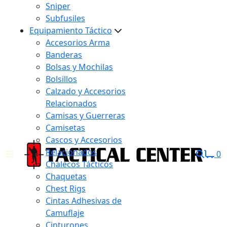
Sniper
Subfusiles
Equipamiento Táctico
Accesorios Arma
Banderas
Bolsas y Mochilas
Bolsillos
Calzado y Accesorios
Relacionados
Camisas y Guerreras
Camisetas
Cascos y Accesorios
Relacionados
0
Chalecos Tácticos
Chaquetas
Chest Rigs
Cintas Adhesivas de
Camuflaje
Cinturones