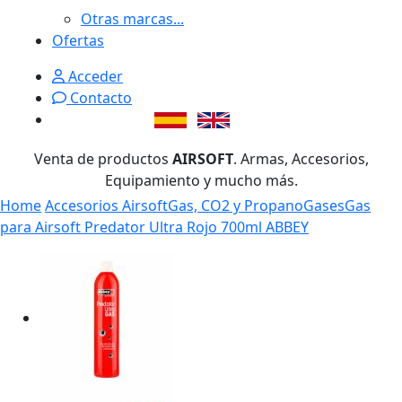
Otras marcas...
Ofertas
Acceder
Contacto
Venta de productos
AIRSOFT
. Armas, Accesorios,
Equipamiento y mucho más.
Home
Accesorios Airsoft
Gas, CO2 y Propano
Gases
Gas
para Airsoft Predator Ultra Rojo 700ml ABBEY