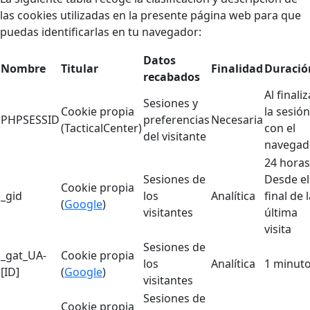
las cookies utilizadas en la presente página web para que
puedas identificarlas en tu navegador:
Datos
Nombre
Titular
Finalidad
Duració
recabados
Al finaliz
Sesiones y
Cookie propia
la sesión
PHPSESSID
preferencias
Necesaria
(TacticalCenter)
con el
del visitante
navegad
24 horas
Sesiones de
Desde el
Cookie propia
_gid
los
Analítica
final de 
(
Google
)
visitantes
última
visita
Sesiones de
_gat_UA-
Cookie propia
los
Analítica
1 minut
[ID]
(
Google
)
visitantes
Sesiones de
Cookie propia