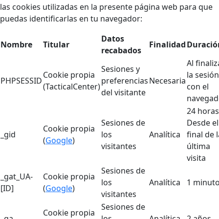
las cookies utilizadas en la presente página web para que
puedas identificarlas en tu navegador:
Datos
Nombre
Titular
Finalidad
Duració
recabados
Al finaliz
Sesiones y
Cookie propia
la sesión
PHPSESSID
preferencias
Necesaria
(TacticalCenter)
con el
del visitante
navegad
24 horas
Sesiones de
Desde el
Cookie propia
_gid
los
Analítica
final de 
(
Google
)
visitantes
última
visita
Sesiones de
_gat_UA-
Cookie propia
los
Analítica
1 minut
[ID]
(
Google
)
visitantes
Sesiones de
Cookie propia
_ga
los
Analítica
2 años