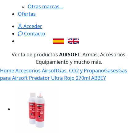
Otras marcas...
Ofertas
Acceder
Contacto
Venta de productos
AIRSOFT
. Armas, Accesorios,
Equipamiento y mucho más.
Home
Accesorios Airsoft
Gas, CO2 y Propano
Gases
Gas
para Airsoft Predator Ultra Rojo 270ml ABBEY