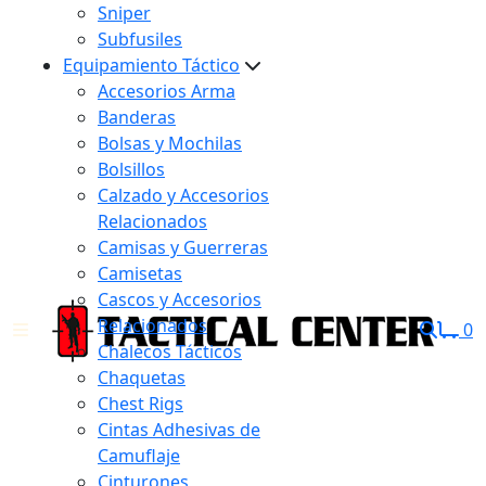
Sniper
Subfusiles
Equipamiento Táctico
Accesorios Arma
Banderas
Bolsas y Mochilas
Bolsillos
Calzado y Accesorios
Relacionados
Camisas y Guerreras
Camisetas
Cascos y Accesorios
Relacionados
0
Chalecos Tácticos
Chaquetas
Chest Rigs
Cintas Adhesivas de
Camuflaje
Cinturones