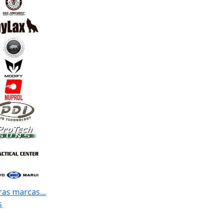
ras marcas...
s