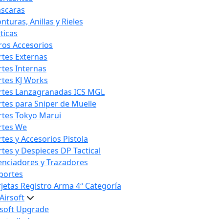
scaras
nturas, Anillas y Rieles
ticas
ros Accesorios
rtes Externas
rtes Internas
rtes KJ Works
rtes Lanzagranadas ICS MGL
rtes para Sniper de Muelle
rtes Tokyo Marui
rtes We
rtes y Accesorios Pistola
rtes y Despieces DP Tactical
lenciadores y Trazadores
portes
rjetas Registro Arma 4ª Categoría
Airsoft
rsoft Upgrade