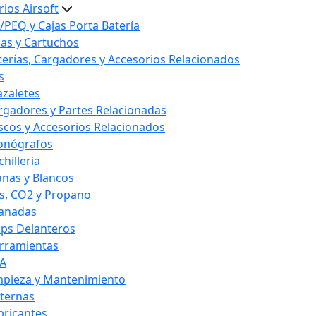
ios Airsoft
/PEQ y Cajas Porta Batería
las y Cartuchos
terías, Cargadores y Accesorios Relacionados
s
azaletes
rgadores y Partes Relacionadas
scos y Accesorios Relacionados
onógrafos
hilleria
anas y Blancos
s, CO2 y Propano
anadas
ips Delanteros
rramientas
A
mpieza y Mantenimiento
nternas
bricantes