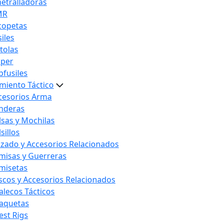
etralladoras
MR
copetas
iles
stolas
iper
bfusiles
miento Táctico
cesorios Arma
nderas
lsas y Mochilas
sillos
lzado y Accesorios Relacionados
misas y Guerreras
misetas
scos y Accesorios Relacionados
alecos Tácticos
aquetas
est Rigs