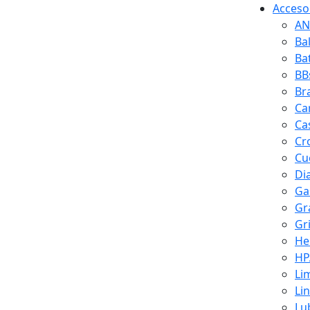
Accesor
AN
Ba
Ba
BB
Br
Ca
Ca
Cr
Cuc
Di
Ga
Gr
Gr
He
HP
Li
Li
Lu