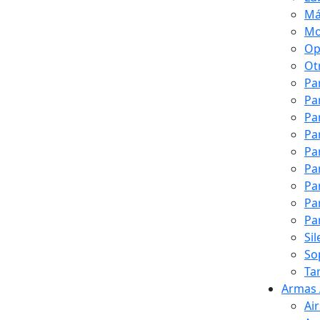
Má
Mo
Op
Ot
Pa
Pa
Pa
Pa
Pa
Pa
Pa
Pa
Pa
Si
So
Ta
Armas 
Ai