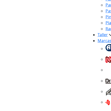
Pa
Pa
Pi
Pl
Ra
Taller
Marca