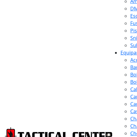
Am
D
Es
Fus
Pi
Sn
Su
Equipa
Ac
Ba
Bo
Bol
Ca
Ca
Ca
Ca
Ch
Ch
Ch