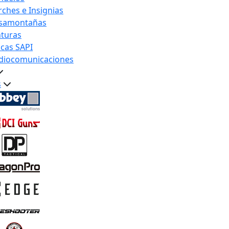
rches e Insignias
samontañas
nturas
acas SAPI
diocomunicaciones
s