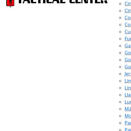
Ci
Ci
Co
Co
Cu
Fu
Ga
Go
Go
Gu
Je
Li
Li
Ll
Lu
Má
Mo
Pa
Pa