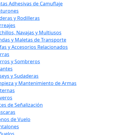
ntas Adhesivas de Camuflaje
nturones
deras y Rodilleras
rreajes
chillos, Navajas y Multiusos
ndas y Maletas de Transporte
fas y Accesorios Relacionados
rras
rros y Sombreros
antes
rseys y Sudaderas
mpieza y Mantenimiento de Armas
nternas
averos
ces de Señalización
scaras
nos de Vuelo
ntalones
ñuelos